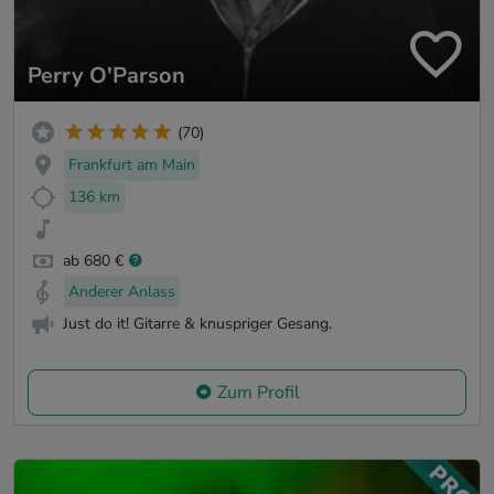
Perry O'Parson
(70)
Frankfurt am Main
136 km
ab 680 €
Anderer Anlass
Just do it! Gitarre & knuspriger Gesang.
Zum Profil