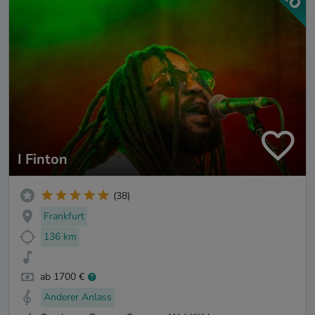
I Finton
(38)
Frankfurt
136 km
ab 1700 €
Anderer Anlass