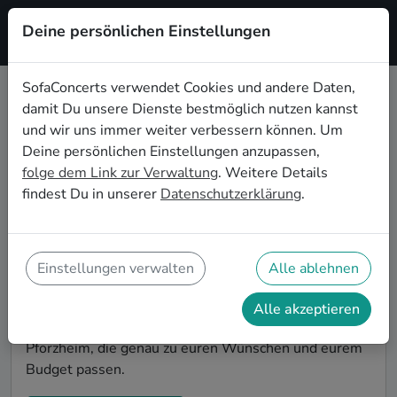
Deine persönlichen Einstellungen
Registrieren
SofaConcerts verwendet Cookies und andere Daten,
damit Du unsere Dienste bestmöglich nutzen kannst
Singer songwriter Live-Musik für
und wir uns immer weiter verbessern können. Um
den Junggesellenabschied in
Deine persönlichen Einstellungen anzupassen,
Pforzheim
folge dem Link zur Verwaltung
. Weitere Details
findest Du in unserer
Datenschutzerklärung
.
Singer songwriter Singer-Songwriter*innen und
Bands sind die perfekte Idee für einen
außergewöhnlichen Junggesellenabschied in
Pforzheim. Mit Live-Musik wird euer JGA zu einem
Einstellungen verwalten
Alle ablehnen
unvergesslichen Highlight - die Idee für besondere
Feierlichkeiten vor der Hochzeit! Auf SofaConcerts
Alle akzeptieren
findet ihr Singer songwriter Musiker*innen in
Pforzheim, die genau zu euren Wünschen und eurem
Budget passen.