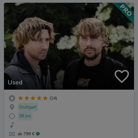
Used
(14)
Stuttgart
38 km
ab 799 €