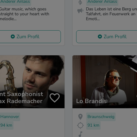
Anderer Anlass
Anderer Anlass
Guitar music, which goes
Das Leben ist eine Berg u
straight to your heart with
Talfahrt, ein Feuerwerk an
melodie...
Emoti...
Zum Profil
Zum Profil
nt Saxophonist
ax Rademacher
Lo Brandis
Hannover
Braunschweig
94 km
91 km