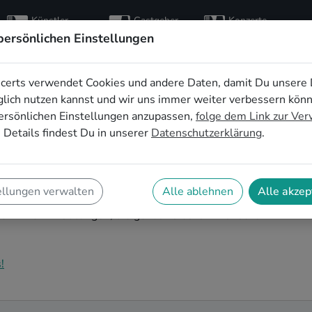
Künstler
Gastgeber
Konzerte
entdecken
finden
besuchen
persönlichen Einstellungen
certs verwendet Cookies und andere Daten, damit Du unsere 
ve-Musik für den
lich nutzen kannst und wir uns immer weiter verbessern kön
ersönlichen Einstellungen anzupassen,
folge dem Link zur Ve
hied in Göttingen
 Details findest Du in unserer
Datenschutzerklärung
.
Bands sind die perfekte Idee für einen
 Göttingen. Mit Live-Musik wird euer JGA zu einem
ellungen verwalten
Alle ablehnen
Alle akzep
ondere Feierlichkeiten vor der Hochzeit! Auf
ker*innen in Göttingen, die genau zu euren Wünschen
!