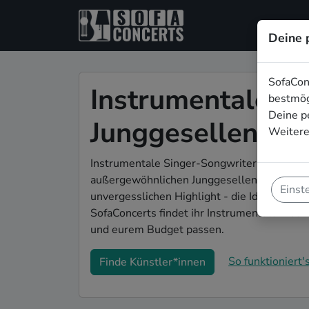
Deine 
SofaCon
Instrumentale Li
bestmög
Deine p
Junggesellenabsc
Weitere
Instrumentale Singer-Songwriter*innen und 
außergewöhnlichen Junggesellenabschied in
Einst
unvergesslichen Highlight - die Idee für bes
SofaConcerts findet ihr Instrumentale Musi
und eurem Budget passen.
So funktioniert's
Finde Künstler*innen