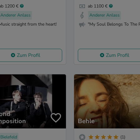
ab 1200 €
ab 1100 €
Anderer Anlass
Anderer Anlass
Music straight from the heart!
"My Soul Belongs To The 
Zum Profil
Zum Profil
ond
position
Behle
Bielefeld
(1)