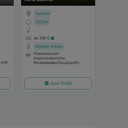
Garbsen
101 km
ab 330 €
Anderer Anlass
Klavierkonzert -
improvisatorische
 und
Rockballaden/Soul/Jazz/Fi...
Zum Profil