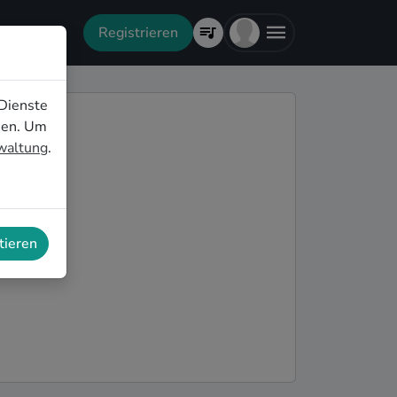
Registrieren
Dienste
nen. Um
rwaltung
.
tieren