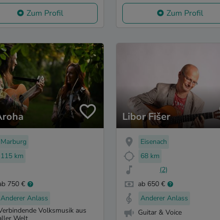
Zum Profil
Zum Profil
Aroha
Libor Fišer
Marburg
Eisenach
115 km
68 km
(2)
ab 750 €
ab 650 €
Anderer Anlass
Anderer Anlass
Verbindende Volksmusik aus
Guitar & Voice
aller Welt