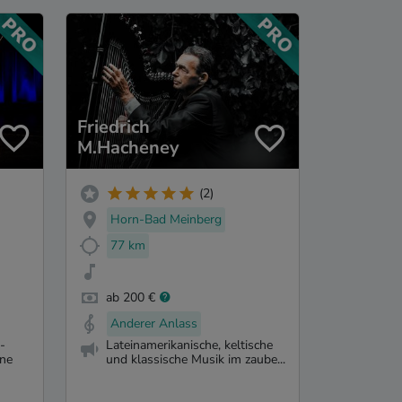
Friedrich
M.Hacheney
(2)
Horn-Bad Meinberg
77 km
ab 200 €
Anderer Anlass
-
Lateinamerikanische, keltische
rne
und klassische Musik im zaube...