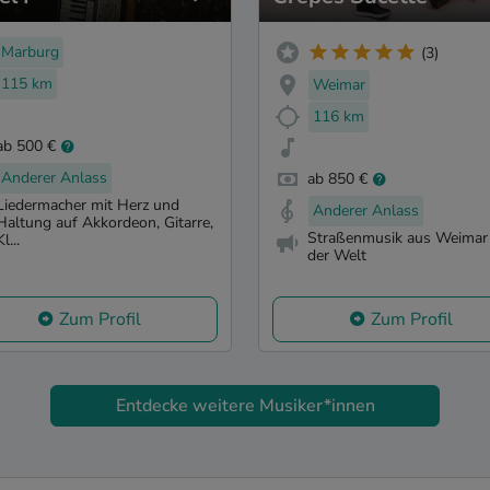
Marburg
(3)
115 km
Weimar
116 km
ab 500 €
Anderer Anlass
ab 850 €
Liedermacher mit Herz und
Anderer Anlass
Haltung auf Akkordeon, Gitarre,
Straßenmusik aus Weimar
Kl...
der Welt
Zum Profil
Zum Profil
Entdecke weitere Musiker*innen