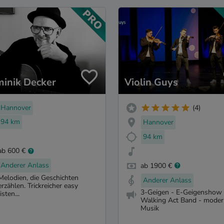
inik Decker
Violin Guys
Hannover
(4)
94 km
Hannover
94 km
ab 600 €
Anderer Anlass
ab 1900 €
Melodien, die Geschichten
Anderer Anlass
erzählen. Trickreicher easy
3-Geigen - E-Geigenshow 
listen...
Walking Act Band - mode
Musik