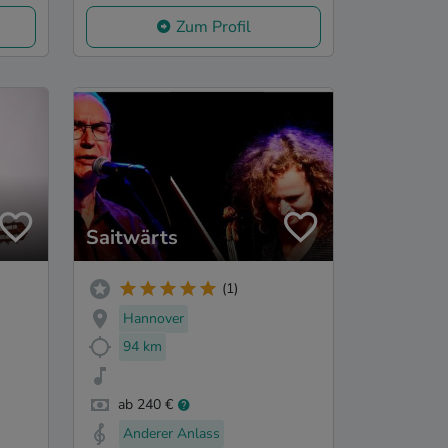
Zum Profil
Saitwärts
(1)
Hannover
94 km
ab 240 €
Anderer Anlass