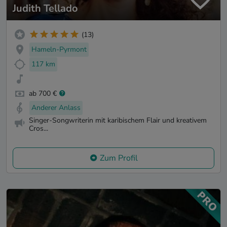
Judith Tellado
(13)
Hameln-Pyrmont
117 km
ab 700 €
Anderer Anlass
Singer-Songwriterin mit karibischem Flair und kreativem
Cros...
Zum Profil