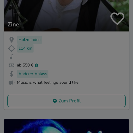
Zine
Holzminden
114 km
ab 550 €
Anderer Anlass
Music is what feelings sound like
Zum Profil