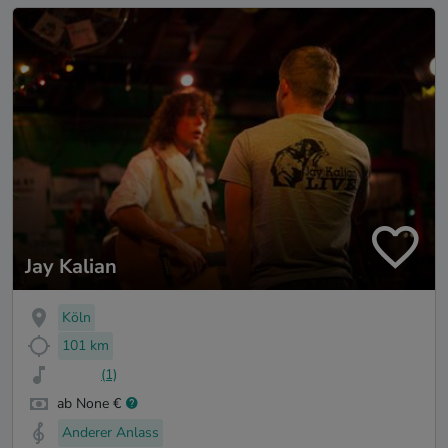
Jay Kalian
Köln
101 km
(1)
ab None €
Anderer Anlass