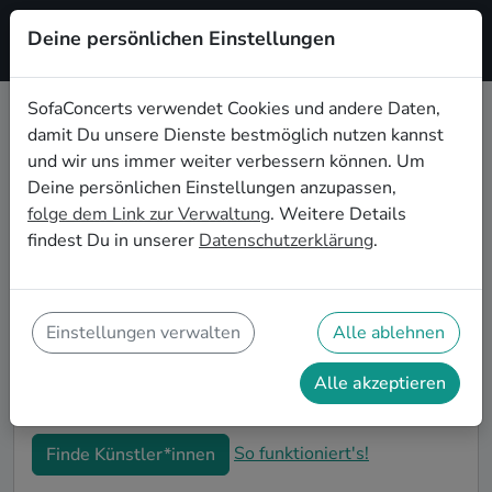
Deine persönlichen Einstellungen
Registrieren
SofaConcerts verwendet Cookies und andere Daten,
damit Du unsere Dienste bestmöglich nutzen kannst
Blues Live-Musik für den
und wir uns immer weiter verbessern können. Um
Junggesellenabschied in Hamm
Deine persönlichen Einstellungen anzupassen,
folge dem Link zur Verwaltung
. Weitere Details
Blues Singer-Songwriter*innen und Bands sind die
findest Du in unserer
Datenschutzerklärung
.
perfekte Idee für einen außergewöhnlichen
Junggesellenabschied in Hamm. Mit Live-Musik wird
euer JGA zu einem unvergesslichen Highlight - die
Idee für besondere Feierlichkeiten vor der Hochzeit!
Einstellungen verwalten
Alle ablehnen
Auf SofaConcerts findet ihr Blues Musiker*innen in
Hamm, die genau zu euren Wünschen und eurem
Alle akzeptieren
Budget passen.
So funktioniert's!
Finde Künstler*innen