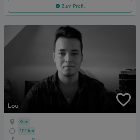
Zum Profil
Lou
Köln
101 km
(1)