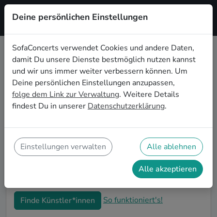
Deine persönlichen Einstellungen
Registrieren
SofaConcerts verwendet Cookies und andere Daten,
damit Du unsere Dienste bestmöglich nutzen kannst
Pop Live-Musik für den
und wir uns immer weiter verbessern können. Um
Junggesellenabschied in Nashville
Deine persönlichen Einstellungen anzupassen,
folge dem Link zur Verwaltung
. Weitere Details
Pop Singer-Songwriter*innen und Bands sind die
findest Du in unserer
Datenschutzerklärung
.
perfekte Idee für einen außergewöhnlichen
Junggesellenabschied in Nashville. Mit Live-Musik
wird euer JGA zu einem unvergesslichen Highlight -
die Idee für besondere Feierlichkeiten vor der
Einstellungen verwalten
Alle ablehnen
Hochzeit! Auf SofaConcerts findet ihr Pop
Musiker*innen in Nashville, die genau zu euren
Alle akzeptieren
Wünschen und eurem Budget passen.
So funktioniert's!
Finde Künstler*innen