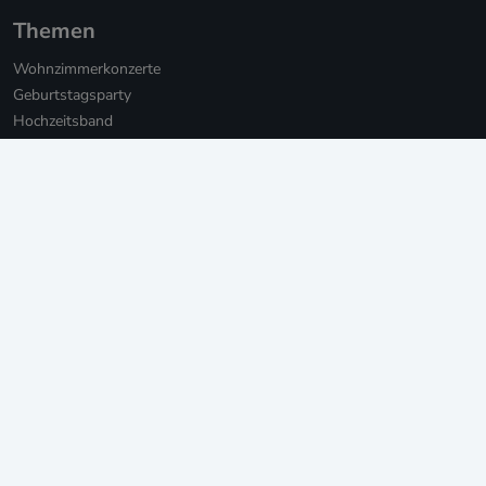
Themen
Wohnzimmerkonzerte
Geburtstagsparty
Hochzeitsband
Hochzeitssänger*innen
Hochzeits-DJs
Firmenfeier
Weihnachtsfeier mit Live-Musik
Online Weihnachtsfeier
Musikbotschaft für Firmen
Persönliche Musikbotschaften
Livestream Konzerte für Firmen
Private Livestream Konzerte
Online Geburtstag
Junggesellinnenabschied
Einweihungsfeier
Walking Act