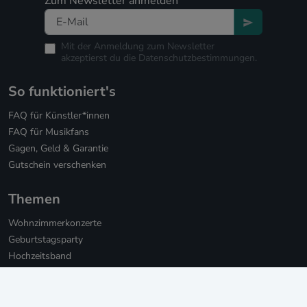
Zum Newsletter anmelden
Mit der Anmeldung zum Newsletter
akzeptierst du die
Datenschutzbestimmungen.
So funktioniert's
FAQ für Künstler*innen
FAQ für Musikfans
Gagen, Geld & Garantie
Gutschein verschenken
Themen
Wohnzimmerkonzerte
Geburtstagsparty
Hochzeitsband
Hochzeitssänger*innen
Hochzeits-DJs
Firmenfeier