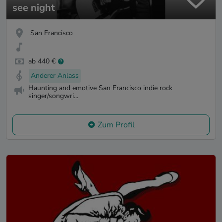
see night
San Francisco
ab 440 €
Anderer Anlass
Haunting and emotive San Francisco indie rock
singer/songwri...
Zum Profil