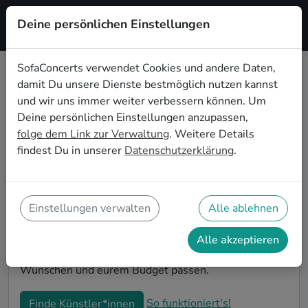
Deine persönlichen Einstellungen
Registrieren
SofaConcerts verwendet Cookies und andere Daten,
damit Du unsere Dienste bestmöglich nutzen kannst
Alternative Live-Musik für den
und wir uns immer weiter verbessern können. Um
Junggesellenabschied in San
Deine persönlichen Einstellungen anzupassen,
Francisco
folge dem Link zur Verwaltung
. Weitere Details
findest Du in unserer
Datenschutzerklärung
.
Alternative Singer-Songwriter*innen und Bands sind
die perfekte Idee für einen außergewöhnlichen
Junggesellenabschied in San Francisco. Mit Live-
Musik wird euer JGA zu einem unvergesslichen
Einstellungen verwalten
Alle ablehnen
Highlight - die Idee für besondere Feierlichkeiten vor
der Hochzeit! Auf SofaConcerts findet ihr Alternative
Alle akzeptieren
Musiker*innen in San Francisco, die genau zu euren
Wünschen und eurem Budget passen.
So funktioniert's!
Finde Künstler*innen