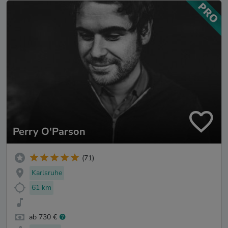
Perry O'Parson
(71)
Karlsruhe
61 km
ab 730 €