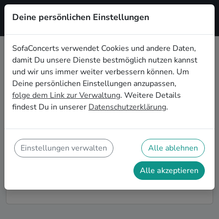
Deine persönlichen Einstellungen
Registrieren
SofaConcerts verwendet Cookies und andere Daten,
damit Du unsere Dienste bestmöglich nutzen kannst
Folk Live-Musik für den
und wir uns immer weiter verbessern können. Um
Sektempfang in Heilbronn
Deine persönlichen Einstellungen anzupassen,
folge dem Link zur Verwaltung
. Weitere Details
Ihr seid auf der Suche nach musikalischer
findest Du in unserer
Datenschutzerklärung
.
Untermalung für den Sektempfang eurer Hochzeit in
Heilbronn? Bei SofaConcerts findet ihr romantische
Folk Singer-Songwriter*innen und stimmungsvolle
Bands, die eure Feierlichkeiten und den Hochzeits-
Einstellungen verwalten
Alle ablehnen
Sektempfang in Heilbronn perfekt abrunden.
Alle akzeptieren
So funktioniert's!
Finde Künstler*innen