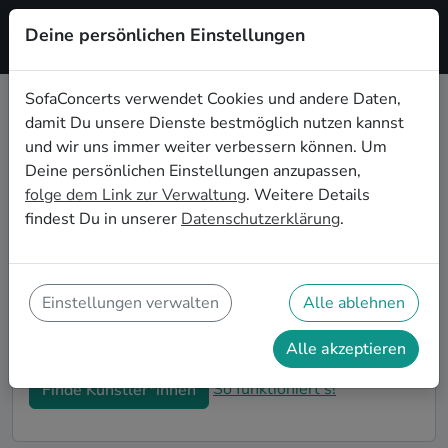
Deine persönlichen Einstellungen
Registrieren
SofaConcerts verwendet Cookies und andere Daten,
damit Du unsere Dienste bestmöglich nutzen kannst
Singer songwriter Live-Musik für
und wir uns immer weiter verbessern können. Um
den Sektempfang in Rostock
Deine persönlichen Einstellungen anzupassen,
folge dem Link zur Verwaltung
. Weitere Details
Ihr seid auf der Suche nach musikalischer
findest Du in unserer
Datenschutzerklärung
.
Untermalung für den Sektempfang eurer Hochzeit in
Rostock? Bei SofaConcerts findet ihr romantische
Singer songwriter Singer-Songwriter*innen und
stimmungsvolle Bands, die eure Feierlichkeiten und
Einstellungen verwalten
Alle ablehnen
den Hochzeits-Sektempfang in Rostock perfekt
abrunden.
Alle akzeptieren
So funktioniert's!
Finde Künstler*innen