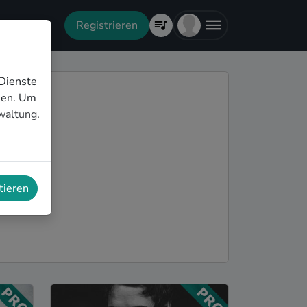
Registrieren
Dienste
nen. Um
rwaltung
.
tieren