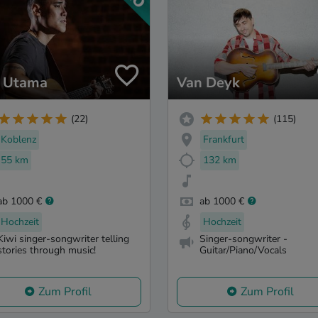
 Utama
Van Deyk
(22)
(115)
Koblenz
Frankfurt
55 km
132 km
ab 1000 €
ab 1000 €
Hochzeit
Hochzeit
Kiwi singer-songwriter telling
Singer-songwriter -
stories through music!
Guitar/Piano/Vocals
Zum Profil
Zum Profil