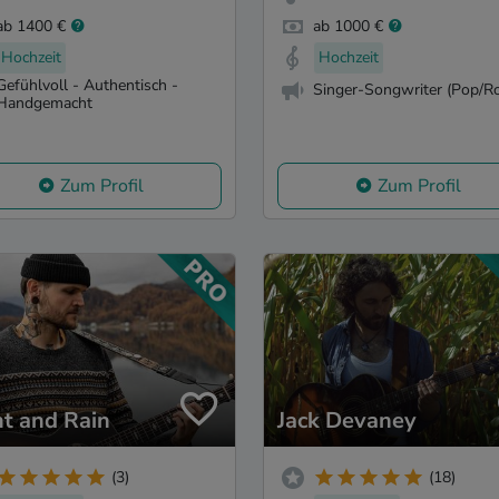
ab 1400 €
ab 1000 €
Hochzeit
Hochzeit
Gefühlvoll - Authentisch -
Singer-Songwriter (Pop/Ro
Handgemacht
Zum Profil
Zum Profil
ht and Rain
Jack Devaney
(3)
(18)