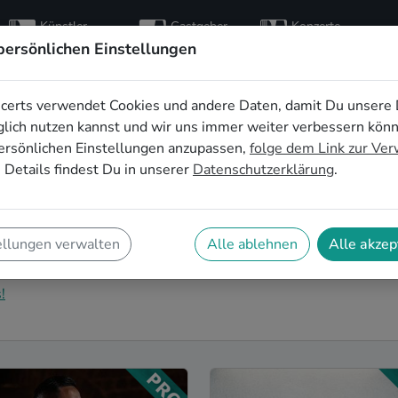
Künstler
Gastgeber
Konzerte
entdecken
finden
besuchen
persönlichen Einstellungen
certs verwendet Cookies und andere Daten, damit Du unsere 
 für den Sektempfang
lich nutzen kannst und wir uns immer weiter verbessern kön
ersönlichen Einstellungen anzupassen,
folge dem Link zur Ve
 Details findest Du in unserer
Datenschutzerklärung
.
Untermalung für den Sektempfang eurer Hochzeit in
sche Indie Singer-Songwriter*innen und stimmungsvolle
ellungen verwalten
Alle ablehnen
Alle akzep
chzeits-Sektempfang in Bonn perfekt abrunden.
!