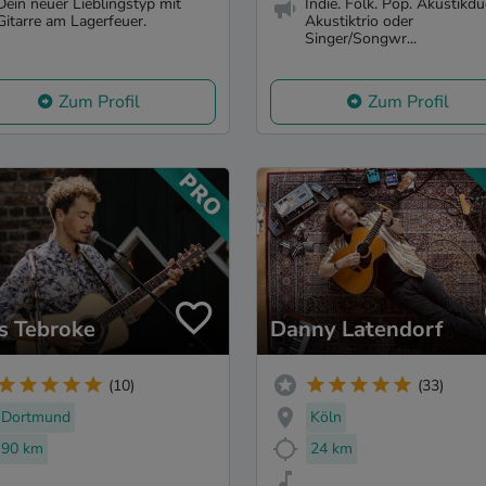
Dein neuer Lieblingstyp mit
Indie. Folk. Pop. Akustikdu
Gitarre am Lagerfeuer.
Akustiktrio oder
Singer/Songwr...
Zum Profil
Zum Profil
as Tebroke
Danny Latendorf
(10)
(33)
Dortmund
Köln
90 km
24 km