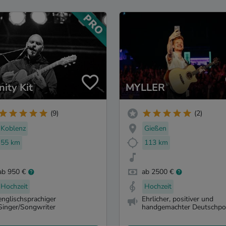
nity Kit
MYLLER
(9)
(2)
Koblenz
Gießen
55 km
113 km
ab 950 €
ab 2500 €
Hochzeit
Hochzeit
englischsprachiger
Ehrlicher, positiver und
Singer/Songwriter
handgemachter Deutschp