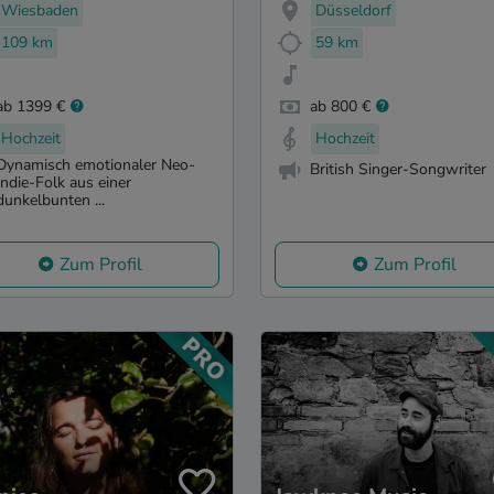
Wiesbaden
Düsseldorf
109 km
59 km
ab 1399 €
ab 800 €
Hochzeit
Hochzeit
Dynamisch emotionaler Neo-
British Singer-Songwriter
Indie-Folk aus einer
dunkelbunten ...
Zum Profil
Zum Profil