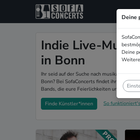
Deine 
SofaCon
Indie Live-Musik
bestmög
Deine p
in Bonn
Weitere
Ihr seid auf der Suche nach musikalischer 
Bonn? Bei SofaConcerts findet ihr romanti
Einst
Bands, die eure Feierlichkeiten und den Ho
So funktioniert's
Finde Künstler*innen