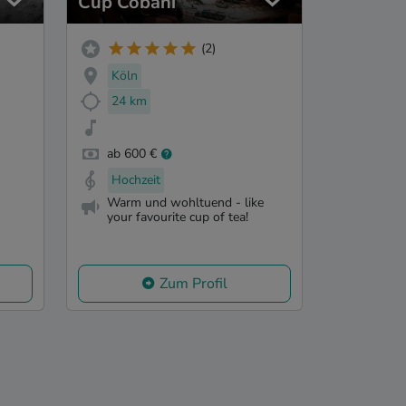
Cup Cobani
(2)
Köln
24 km
ab 600 €
Hochzeit
Warm und wohltuend - like
your favourite cup of tea!
Zum Profil