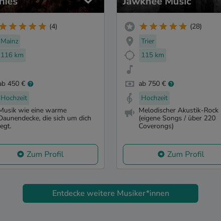
nies
Jawknee Music
(4)
(28)
Mainz
Trier
116 km
115 km
ab 450 €
ab 750 €
Hochzeit
Hochzeit
Musik wie eine warme
Melodischer Akustik-Rock
Daunendecke, die sich um dich
(eigene Songs / über 220
legt.
Coverongs)
Zum Profil
Zum Profil
Entdecke weitere Musiker*innen