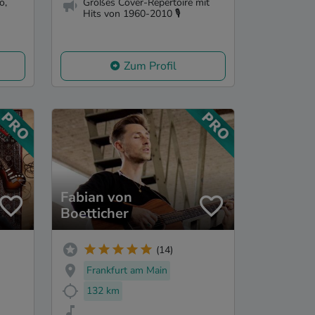
o,
Großes Cover-Repertoire mit
Hits von 1960-2010 🎙️
Zum Profil
Fabian von
Boetticher
(14)
Frankfurt am Main
132 km