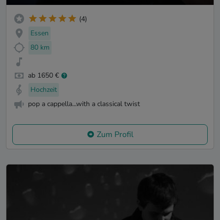
(4)
Essen
80 km
ab 1650 €
Hochzeit
pop a cappella...with a classical twist
Zum Profil