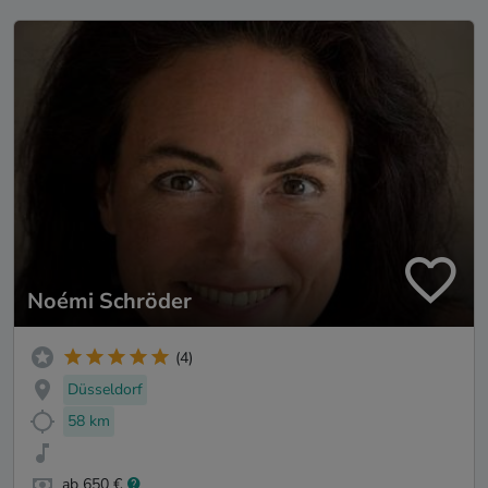
Noémi Schröder
(4)
Düsseldorf
58 km
ab 650 €