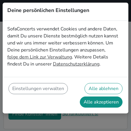
Deine persönlichen Einstellungen
Registrieren
SofaConcerts verwendet Cookies und andere Daten,
damit Du unsere Dienste bestmöglich nutzen kannst
Klassische Live-Musik für den
und wir uns immer weiter verbessern können. Um
Sektempfang in Bonn
Deine persönlichen Einstellungen anzupassen,
folge dem Link zur Verwaltung
. Weitere Details
Ihr seid auf der Suche nach musikalischer
findest Du in unserer
Datenschutzerklärung
.
Untermalung für den Sektempfang eurer Hochzeit in
Bonn? Bei SofaConcerts findet ihr romantische
Klassische Singer-Songwriter*innen und
stimmungsvolle Bands, die eure Feierlichkeiten und
Einstellungen verwalten
Alle ablehnen
den Hochzeits-Sektempfang in Bonn perfekt
abrunden.
Alle akzeptieren
So funktioniert's!
Finde Künstler*innen