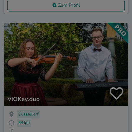
Zum Profil
ViOKey.duo
Düsseldorf
58 km