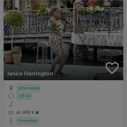
Janice Harrington
Scharnebeck
139 km
ab 1650 €
Firmenfeier