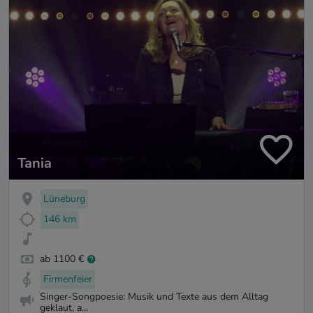
Tania
Lüneburg
146 km
ab 1100 €
Firmenfeier
Singer-Songpoesie: Musik und Texte aus dem Alltag
geklaut, a...