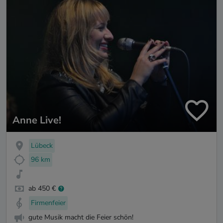
Anne Live!
Lübeck
96 km
ab 450 €
Firmenfeier
gute Musik macht die Feier schön!