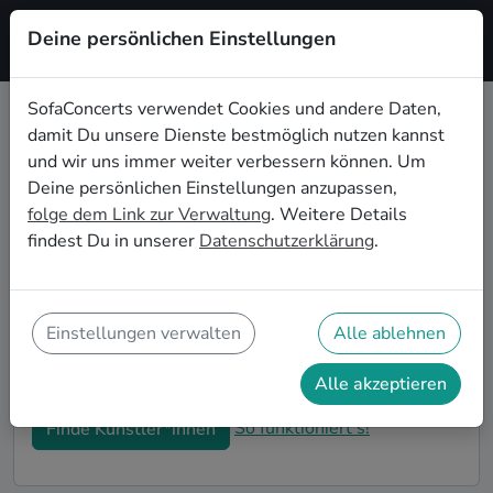
Deine persönlichen Einstellungen
Registrieren
SofaConcerts verwendet Cookies und andere Daten,
damit Du unsere Dienste bestmöglich nutzen kannst
Jazz Musiker*innen für die
und wir uns immer weiter verbessern können. Um
Firmenweihnachtsfeier in Rostock
Deine persönlichen Einstellungen anzupassen,
folge dem Link zur Verwaltung
. Weitere Details
Bucht professionelle Jazz Bands und Musiker*innen
findest Du in unserer
Datenschutzerklärung
.
für eure Firmen-Weihnachtsfeier in Rostock. Live-
Musik macht eure winterlichen Feierlichkeiten zu
einem unvergesslichen Highlight! Auf SofaConcerts
findet ihr authentische Jazz Sänger*innen und Bands,
Einstellungen verwalten
Alle ablehnen
die genau zu eurer Betriebsweihnachtsfeier in
Rostock passen.
Alle akzeptieren
So funktioniert's!
Finde Künstler*innen