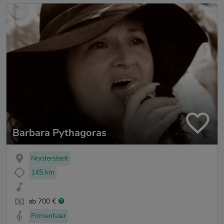
Barbara Pythagoras
Norderstedt
145 km
ab 700 €
Firmenfeier