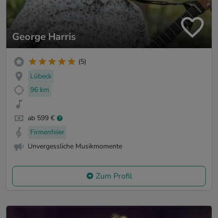
George Harris
(5)
Lübeck
96 km
ab 599 €
Firmenfeier
Unvergessliche Musikmomente
Zum Profil