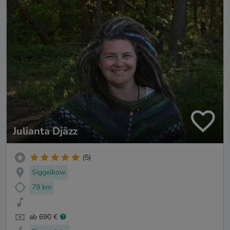
Julianta Djäzz
(5)
Siggelkow
79 km
ab 690 €