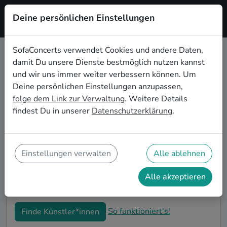
Deine persönlichen Einstellungen
Registrieren
SofaConcerts verwendet Cookies und andere Daten,
damit Du unsere Dienste bestmöglich nutzen kannst
Chanson Musiker*innen für die
und wir uns immer weiter verbessern können. Um
Firmenweihnachtsfeier in
Deine persönlichen Einstellungen anzupassen,
Hannover
folge dem Link zur Verwaltung
. Weitere Details
findest Du in unserer
Datenschutzerklärung
.
Bucht professionelle Chanson Bands und
Musiker*innen für eure Firmen-Weihnachtsfeier in
Hannover. Live-Musik macht eure winterlichen
Feierlichkeiten zu einem unvergesslichen Highlight!
Einstellungen verwalten
Alle ablehnen
Auf SofaConcerts findet ihr authentische Chanson
Sänger*innen und Bands, die genau zu eurer
Alle akzeptieren
Betriebsweihnachtsfeier in Hannover passen.
So funktioniert's!
Finde Künstler*innen