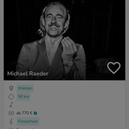
Michael Raeder
Wietzen
58 km
ab 770 €
Firmenfeier