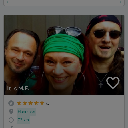
It´s M.E.
(3)
Hannover
72 km