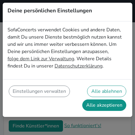
Deine persönlichen Einstellungen
Registrieren
SofaConcerts verwendet Cookies und andere Daten,
damit Du unsere Dienste bestmöglich nutzen kannst
Gospel Musiker*innen für die
und wir uns immer weiter verbessern können. Um
Firmenweihnachtsfeier in
Deine persönlichen Einstellungen anzupassen,
Wolfsburg
folge dem Link zur Verwaltung
. Weitere Details
findest Du in unserer
Datenschutzerklärung
.
Bucht professionelle Gospel Bands und
Musiker*innen für eure Firmen-Weihnachtsfeier in
Wolfsburg. Live-Musik macht eure winterlichen
Feierlichkeiten zu einem unvergesslichen Highlight!
Einstellungen verwalten
Alle ablehnen
Auf SofaConcerts findet ihr authentische Gospel
Sänger*innen und Bands, die genau zu eurer
Alle akzeptieren
Betriebsweihnachtsfeier in Wolfsburg passen.
So funktioniert's!
Finde Künstler*innen