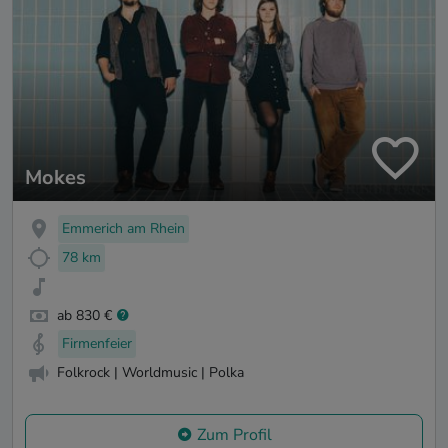
Mokes
Emmerich am Rhein
78 km
ab 830 €
Firmenfeier
Folkrock | Worldmusic | Polka
Zum Profil