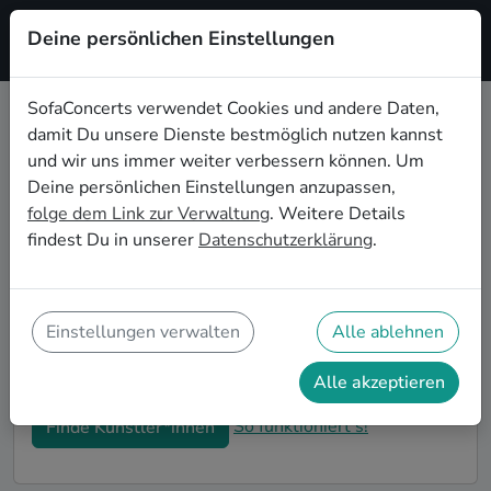
Deine persönlichen Einstellungen
Registrieren
SofaConcerts verwendet Cookies und andere Daten,
damit Du unsere Dienste bestmöglich nutzen kannst
Alternative Musiker*innen für die
und wir uns immer weiter verbessern können. Um
Firmenweihnachtsfeier in Neuss
Deine persönlichen Einstellungen anzupassen,
folge dem Link zur Verwaltung
. Weitere Details
Bucht professionelle Alternative Bands und
findest Du in unserer
Datenschutzerklärung
.
Musiker*innen für eure Firmen-Weihnachtsfeier in
Neuss. Live-Musik macht eure winterlichen
Feierlichkeiten zu einem unvergesslichen Highlight!
Auf SofaConcerts findet ihr authentische Alternative
Einstellungen verwalten
Alle ablehnen
Sänger*innen und Bands, die genau zu eurer
Betriebsweihnachtsfeier in Neuss passen.
Alle akzeptieren
So funktioniert's!
Finde Künstler*innen