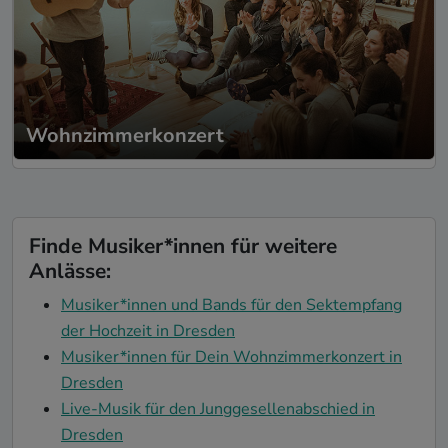
Wohnzimmerkonzert
Finde Musiker*innen für weitere
Anlässe:
Musiker*innen und Bands für den Sektempfang
der Hochzeit in Dresden
Musiker*innen für Dein Wohnzimmerkonzert in
Dresden
Live-Musik für den Junggesellenabschied in
Dresden