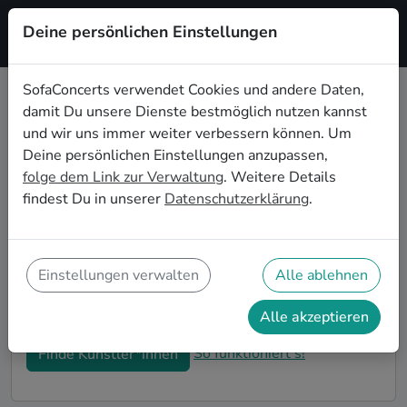
Deine persönlichen Einstellungen
Registrieren
SofaConcerts verwendet Cookies und andere Daten,
damit Du unsere Dienste bestmöglich nutzen kannst
Funk Musiker*innen für die
und wir uns immer weiter verbessern können. Um
Firmenweihnachtsfeier in Dresden
Deine persönlichen Einstellungen anzupassen,
folge dem Link zur Verwaltung
. Weitere Details
Bucht professionelle Funk Bands und Musiker*innen
findest Du in unserer
Datenschutzerklärung
.
für eure Firmen-Weihnachtsfeier in Dresden. Live-
Musik macht eure winterlichen Feierlichkeiten zu
einem unvergesslichen Highlight! Auf SofaConcerts
findet ihr authentische Funk Sänger*innen und Bands,
Einstellungen verwalten
Alle ablehnen
die genau zu eurer Betriebsweihnachtsfeier in
Dresden passen.
Alle akzeptieren
So funktioniert's!
Finde Künstler*innen