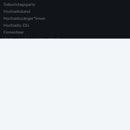
Geburtstagsparty
Hochzeitsband
Hochzeitssänger*innen
Hochzeits-DJs
Firmenfeier
Weihnachtsfeier mit Live-Musik
Online Weihnachtsfeier
Musikbotschaft für Firmen
Persönliche Musikbotschaften
Livestream Konzerte für Firmen
Private Livestream Konzerte
Online Geburtstag
Junggesellinnenabschied
Einweihungsfeier
Walking Act
Weitere Leistungen
For Brands: Events und Marketing