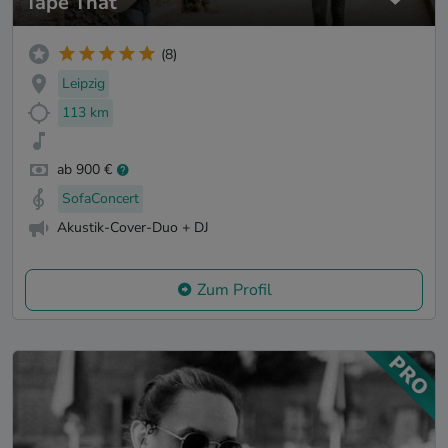
Tape That
(8)
Leipzig
113 km
ab 900 €
SofaConcert
Akustik-Cover-Duo + DJ
Zum Profil