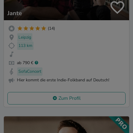
Jante
(14)
Leipzig
113 km
ab 790 €
SofaConcert
Hier kommt die erste Indie-Folkband auf Deutsch!
Zum Profil