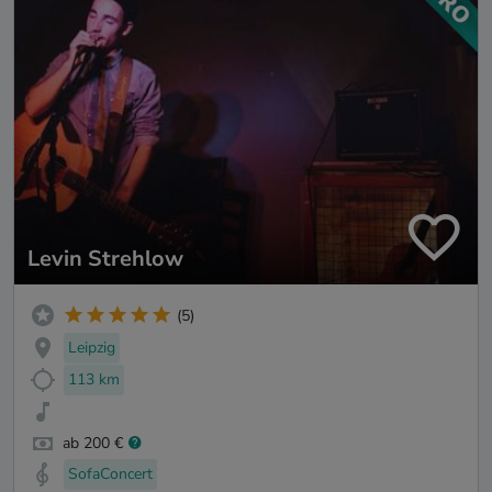
Levin Strehlow
(5)
Leipzig
113 km
ab 200 €
SofaConcert