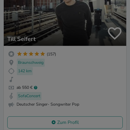
Till Seifert
(157)
Braunschweig
142 km
ab 550 €
SofaConcert
Deutscher Singer- Songwriter Pop
Zum Profil