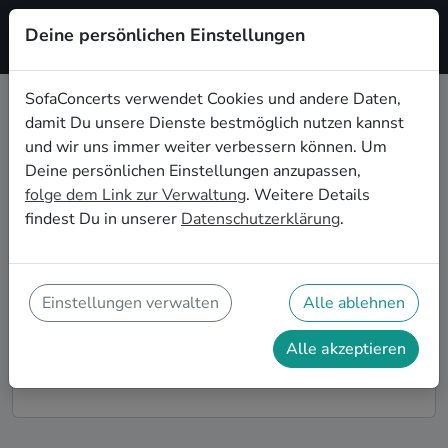
Deine persönlichen Einstellungen
Registrieren
SofaConcerts verwendet Cookies und andere Daten,
damit Du unsere Dienste bestmöglich nutzen kannst
Dein Wohnzimmerkonzert in
und wir uns immer weiter verbessern können. Um
Thüringen
Deine persönlichen Einstellungen anzupassen,
folge dem Link zur Verwaltung
. Weitere Details
Buche Bands und Musiker*innen für Dein
findest Du in unserer
Datenschutzerklärung
.
Wohnzimmerkonzert in Thüringen! Unsere Live-Acts
verwandeln Dein Zuhause zu Deiner ganz privaten
Bühne. Auf SofaConcerts findest Du professionelle
Live-Acts, die genau zu Deinen Vorstellungen und
Einstellungen verwalten
Alle ablehnen
Deinem Wohnzimmerkonzert passen.
Alle akzeptieren
So funktioniert's!
Finde Künstler*innen