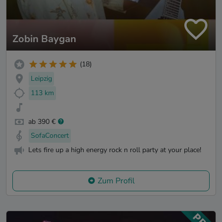
Zobin Baygan
(18)
Leipzig
113 km
ab 390 €
SofaConcert
Lets fire up a high energy rock n roll party at your place!
Zum Profil