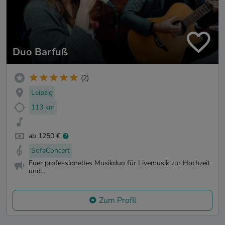
Duo Barfuß
(2)
Leipzig
113 km
ab 1250 €
SofaConcert
Euer professionelles Musikduo für Livemusik zur Hochzeit
und...
Zum Profil