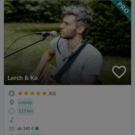
Lerch & Ko
(62)
Leipzig
113 km
ab 340 €