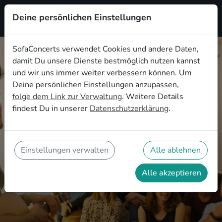
Deine persönlichen Einstellungen
Registrieren
SofaConcerts verwendet Cookies und andere Daten,
damit Du unsere Dienste bestmöglich nutzen kannst
und wir uns immer weiter verbessern können. Um
Deine persönlichen Einstellungen anzupassen,
folge dem Link zur Verwaltung
. Weitere Details
Live-Musik & Bands für Dein
findest Du in unserer
Datenschutzerklärung
.
Wohnzimmerkonzert in
Stuttgart
Mach Dein Zuhause zur Bühne und
Einstellungen verwalten
Alle ablehnen
entdecke lokale Newcomer Acts
Alle akzeptieren