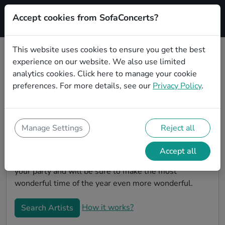
Accept cookies from SofaConcerts?
Signup
This website uses cookies to ensure you get the best
experience on our website. We also use limited
Book Chanson Christmas party
analytics cookies.
Click here
to manage your cookie
bands in München
preferences. For more details, see our
Privacy Policy
.
Give your Christmas party some live music magic.
You'll find wonderful, professional Chanson christmas
party bands to play your christmas party in München!
Manage Settings
Reject all
Search through our roster of incredible bands and
then use our pain-free booking process to send them
Accept all
an invite. In no time, you will have the perfect band for
your party and will be sure to make the most
wonderful time of the year even more wonderful.
How it works?
Search Artists