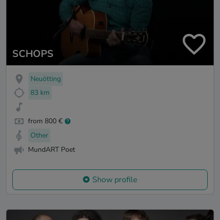
SCHOPS
Neuötting
83 km
from 800 €
Other
MundART Poet
Show profile