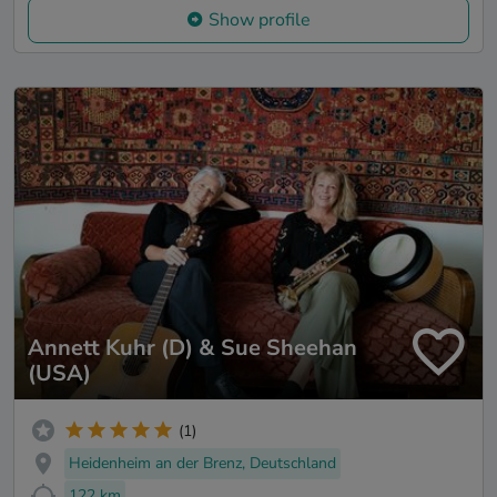
Show profile
Annett Kuhr (D) & Sue Sheehan
(USA)
(1)
Heidenheim an der Brenz, Deutschland
122 km