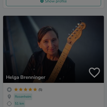
Show profile
Helga Brenninger
(5)
Rosenheim
51 km