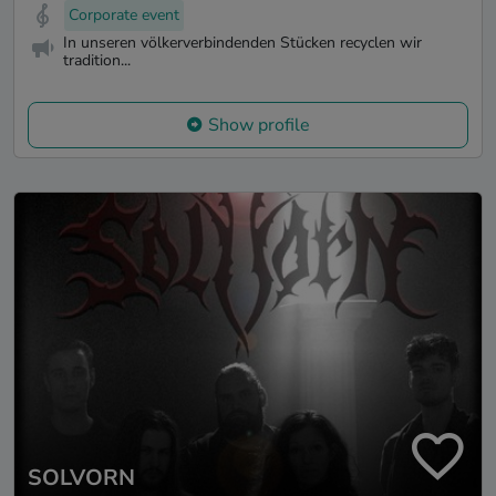
Corporate event
In unseren völkerverbindenden Stücken recyclen wir
tradition...
Show profile
SOLVORN