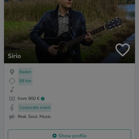
Sirio
Baden
68 km
from 900 €
Corporate event
Real. Soul. Music.
Show profile