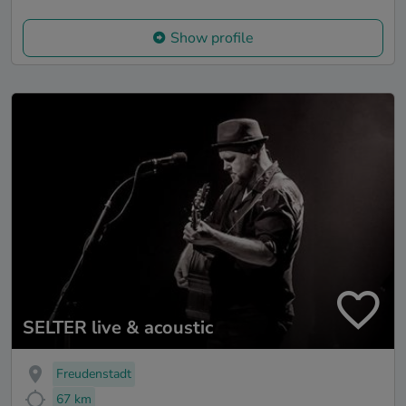
Show profile
SELTER live & acoustic
Freudenstadt
67 km