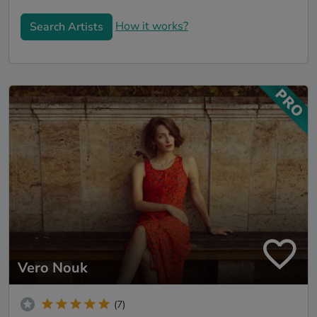
How it works?
Search Artists
Vero Nouk
(7)