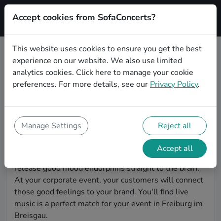
Accept cookies from SofaConcerts?
Signup
This website uses cookies to ensure you get the best
experience on our website. We also use limited
Find bands for a corporate event in
analytics cookies.
Click here
to manage your cookie
Freiburg im Breisgau
preferences. For more details, see our
Privacy Policy
.
You're looking for the perfect event entertainment to
impress your customers and make the event
unforgettable? With SofaConcerts, you'll find
Manage Settings
Reject all
authentic, professional, unique bands and musicians in
Freiburg im Breisgau to bring a little magic to your
Accept all
corporate event. Live music is scientifically proven to
release good mood endorphins straight to the brain.
At your corporate event, your customers will connect
those good feelings to your brand. You'll find live
music is a perfect match for your event in Freiburg im
Breisgau.