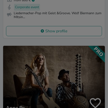
from 800 €
Corporate event
Liedermacher-Pop mit Geist &Groove. Wolf Biermann zum
Mitsin...
Show profile
Anne Pe