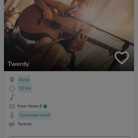
Twerdy
Basel
52 km
from None €
Corporate event
Twerdy