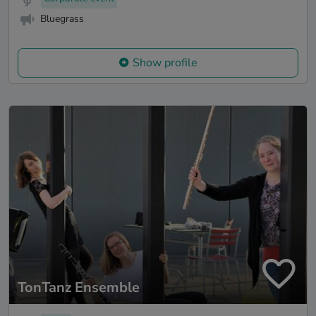
Bluegrass
Show profile
TonTanz Ensemble