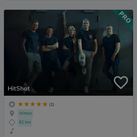
HitShot
(1)
Witten
81 km