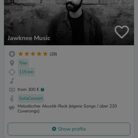
Jawknee Music
(28)
Trier
115 km
from 300 €
SofaConcert
Melodischer Akustik-Rock (eigene Songs / über 220
Coverongs)
Show profile