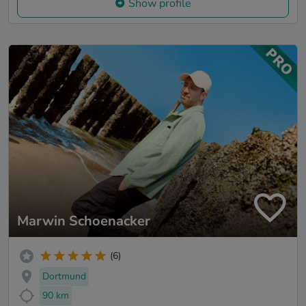
Show profile
Marwin Schoenacker
(6)
Dortmund
90 km