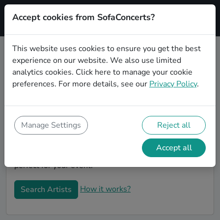
Accept cookies from SofaConcerts?
Signup
This website uses cookies to ensure you get the best
experience on our website. We also use limited
Book Rock Coverbands in Bonn
analytics cookies.
Click here
to manage your cookie
Book a Rock Coverband in Bonn for your next event!
preferences. For more details, see our
Privacy Policy
.
On SofaConcerts, you'll find Rock Coverbands from
Bonn that play a wide range of songs from a list of
genres. Simply send a request to an artist to discuss
Manage Settings
Reject all
your song wishes and set requirements. On the
SofaConcerts platform, you'll find professional,
Accept all
engaging, unique Coverbands in Bonn, that will be
perfect for your event.
How it works?
Search Artists