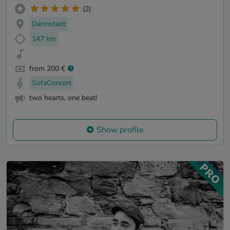
(2)
Darmstadt
147 km
from 200 €
SofaConcert
two hearts, one beat!
Show profile