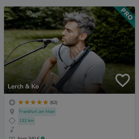
Lerch & Ko
(62)
Frankfurt am Main
132 km
from 340 €