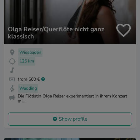
Olga Reiser/Querflöte nicht ganz
klassisch
Wiesbaden
126 km
from 660 €
Wedding
Die Flötistin Olga Reiser experimentiert in ihrem Konzert
mi...
Show profile