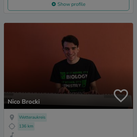
Show profile
Nico Brocki
Wetteraukreis
136 km