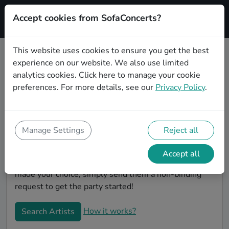
Accept cookies from SofaConcerts?
Signup
This website uses cookies to ensure you get the best
experience on our website. We also use limited
Book Experimental wedding party
analytics cookies.
Click here
to manage your cookie
bands in Heilbronn
preferences. For more details, see our
Privacy Policy
.
Are you looking for the perfect Experimental wedding
band to play your big day in Heilbronn? You're in the
right spot! At SofaConcerts you'll discover unique,
Manage Settings
Reject all
professional, creative bands that will work with you to
make your big day a success! Browse our bands, listen
Accept all
to their music, watch their videos, and when you've
made your choice, simply send them a non-binding
request to get the party started!
How it works?
Search Artists