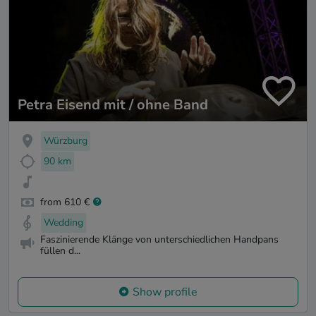
Petra Eisend mit / ohne Band
Würzburg
90 km
from 610 €
Wedding
Faszinierende Klänge von unterschiedlichen Handpans
füllen d...
Show profile