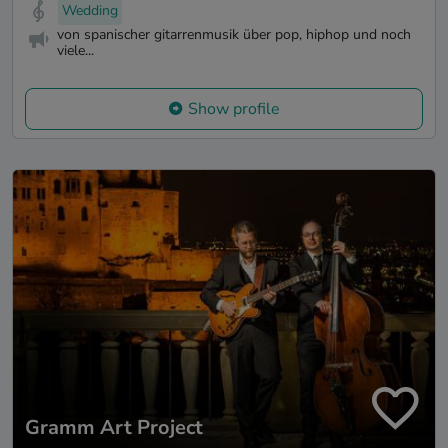
Wedding
von spanischer gitarrenmusik über pop, hiphop und noch
viele...
Show profile
Gramm Art Project