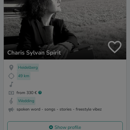
Charis Sylvan Spirit
Heidelberg
49 km
from 330 €
Wedding
spoken word - songs - stories - freestyle vibez
Show profile