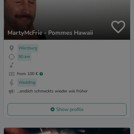
MartyMcFrie - Pommes Hawaii
Würzburg
90 km
from 100 €
Wedding
...endlich schmeckts wieder wie früher
Show profile