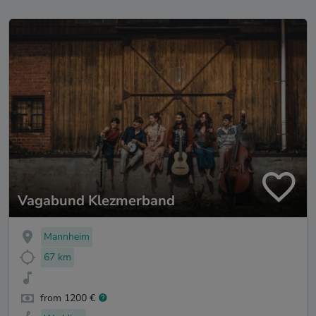
Vagabund Klezmerband
Mannheim
67 km
from 1200 €