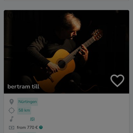
bertram till
Nürtingen
58 km
(6)
from 770 €