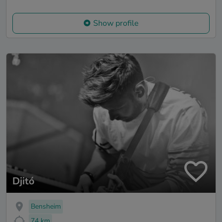
Show profile
Djitó
Bensheim
74 km