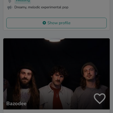
Wedding
Dreamy, melodic experimental pop
Show profile
Bazodee