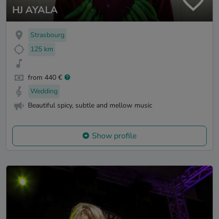
HJ AYALA
Strasbourg
125 km
from 440 €
Wedding
Beautiful spicy, subtle and mellow music
Show profile