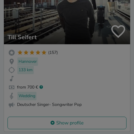
Till Seifert
(157)
Hannover
133 km
from 700 €
Wedding
Deutscher Singer- Songwriter Pop
Show profile