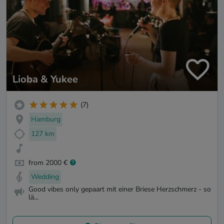
Lioba & Yukee
(7)
Hamburg
127 km
from 2000 €
Wedding
Good vibes only gepaart mit einer Briese Herzschmerz - so
lä...