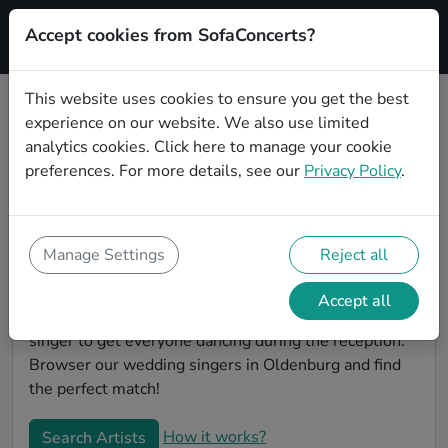
Accept cookies from SofaConcerts?
Signup
This website uses cookies to ensure you get the best
experience on our website. We also use limited
Book Pop wedding singers in
analytics cookies.
Click here
to manage your cookie
Oldenburg
preferences. For more details, see our
Privacy Policy
.
Find the perfect Pop wedding singer in Oldenburg to
make your big day perfect. With SofaConcerts youll
find professional and authentic Pop singers that can
Manage Settings
Reject all
perform a whole range of songs and genres. Maybe
you're looking for someone to do something
Accept all
classically beautiful during the ceremony, or a soul
singer to get everyone dancing during the reception.
Browser our wedding singers in Oldenburg and find
the perfect match!
How it works?
Search Artists