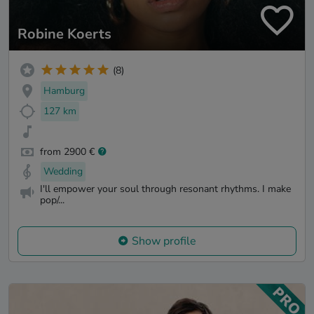
Robine Koerts
(8)
Hamburg
127 km
from 2900 €
Wedding
I'll empower your soul through resonant rhythms. I make
pop/...
Show profile