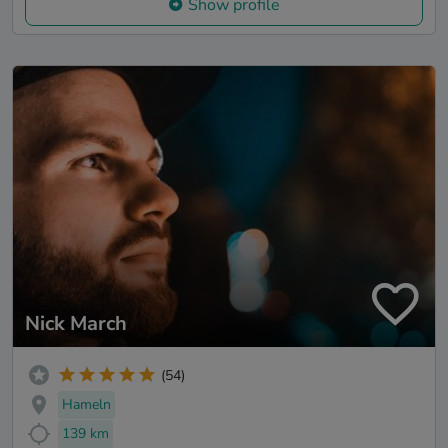
Show profile
Nick March
(54)
Hameln
139 km