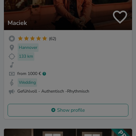
Maciek
(62)
Hannover
133 km
from 1000 €
Wedding
Gefühlvoll - Authentisch -Rhythmisch
Show profile