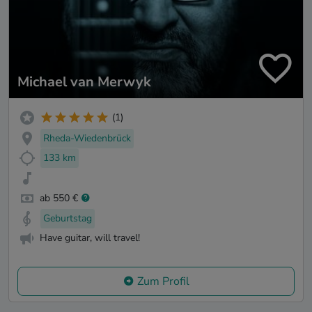
Michael van Merwyk
(1)
Rheda-Wiedenbrück
133 km
ab 550 €
Geburtstag
Have guitar, will travel!
Zum Profil