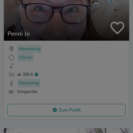
Penni Jo
Westerburg
115 km
ab 350 €
Geburtstag
Songwriter
Zum Profil