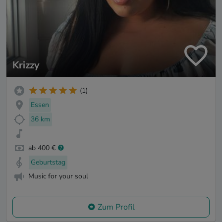
Krizzy
(1)
Essen
36 km
ab 400 €
Geburtstag
Music for your soul
Zum Profil