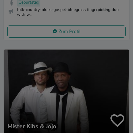
Geburtstag
folk-country-blues-gospel-bluegrass fingerpicking duo
with w...
Zum Profil
Mister Kibs & Jojo