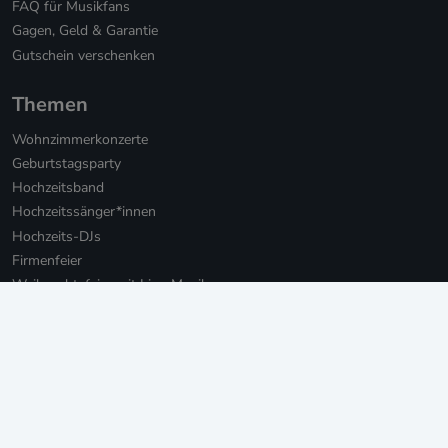
FAQ für Musikfans
Gagen, Geld & Garantie
Gutschein verschenken
Themen
Wohnzimmerkonzerte
Geburtstagsparty
Hochzeitsband
Hochzeitssänger*innen
Hochzeits-DJs
Firmenfeier
Weihnachtsfeier mit Live-Musik
Online Weihnachtsfeier
Musikbotschaft für Firmen
Persönliche Musikbotschaften
Livestream Konzerte für Firmen
Private Livestream Konzerte
Online Geburtstag