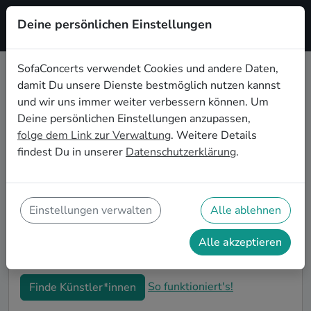
Deine persönlichen Einstellungen
Registrieren
SofaConcerts verwendet Cookies und andere Daten,
damit Du unsere Dienste bestmöglich nutzen kannst
Gospel Live-Musik für den 30.
und wir uns immer weiter verbessern können. Um
Geburtstag in Neuss
Deine persönlichen Einstellungen anzupassen,
folge dem Link zur Verwaltung
. Weitere Details
Schon wieder ist ein Jahrzehnt vergangen und Dein
findest Du in unserer
Datenschutzerklärung
.
nächster runder Geburtstag steht an? Ein Konzert ist
der ideale Weg, Deinen 30. Geburtstag in Neuss auf
eine ganz besondere Art und Weise zu feiern. Ob
kleine Gartenparty oder Feier mit der ganzen
Einstellungen verwalten
Alle ablehnen
Nachbarschaft: Auf SofaConcerts findest Du tolle
Gospel Live-Acts, die perfekt zu Deiner 30.
Alle akzeptieren
Geburtstagsfeier in Neuss passen.
So funktioniert's!
Finde Künstler*innen