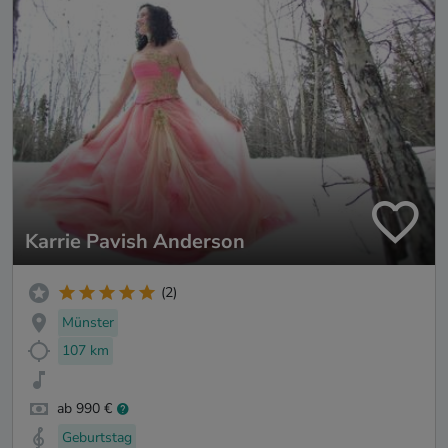
Karrie Pavish Anderson
(2)
Münster
107 km
ab 990 €
Geburtstag