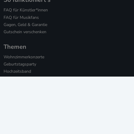
FAQ für Künstler*innen
FAQ für Musikfans
Gagen, Geld & Garantie
Gutschein verschenken
Themen
Wohnzimmerkonzerte
Geburtstagsparty
Hochzeitsband
Hochzeitssänger*innen
Hochzeits-DJs
Firmenfeier
Weihnachtsfeier mit Live-Musik
Online Weihnachtsfeier
Musikbotschaft für Firmen
Persönliche Musikbotschaften
Livestream Konzerte für Firmen