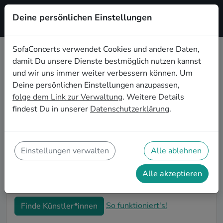
Deine persönlichen Einstellungen
Registrieren
SofaConcerts verwendet Cookies und andere Daten,
damit Du unsere Dienste bestmöglich nutzen kannst
Gospel Live-Musik für den
und wir uns immer weiter verbessern können. Um
Junggesellenabschied in Neuss
Deine persönlichen Einstellungen anzupassen,
folge dem Link zur Verwaltung
. Weitere Details
Gospel Singer-Songwriter*innen und Bands sind die
findest Du in unserer
Datenschutzerklärung
.
perfekte Idee für einen außergewöhnlichen
Junggesellenabschied in Neuss. Mit Live-Musik wird
euer JGA zu einem unvergesslichen Highlight - die
Idee für besondere Feierlichkeiten vor der Hochzeit!
Einstellungen verwalten
Alle ablehnen
Auf SofaConcerts findet ihr Gospel Musiker*innen in
Neuss, die genau zu euren Wünschen und eurem
Alle akzeptieren
Budget passen.
So funktioniert's!
Finde Künstler*innen