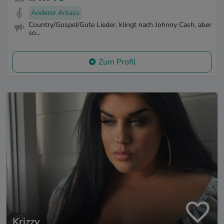
Anderer Anlass
Country/Gospel/Gute Lieder, klingt nach Johnny Cash, aber
so...
Zum Profil
Krizzy