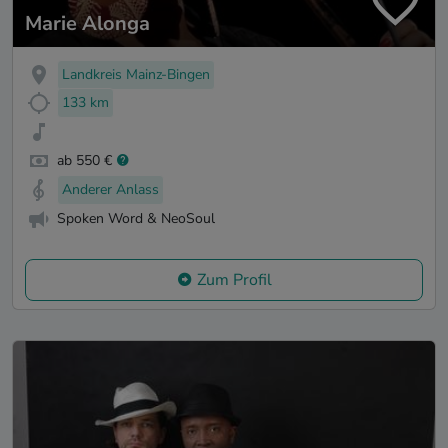
Marie Alonga
Landkreis Mainz-Bingen
133 km
ab 550 €
Anderer Anlass
Spoken Word & NeoSoul
Zum Profil