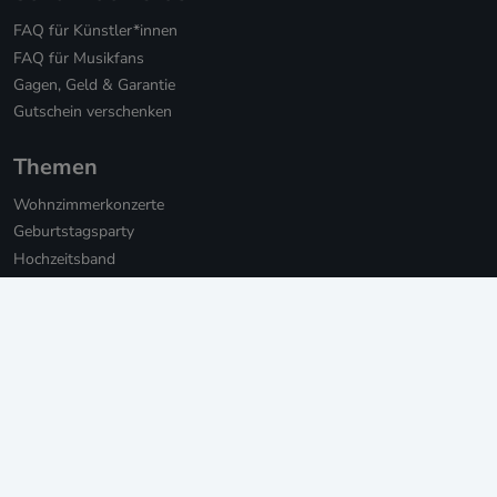
FAQ für Künstler*innen
FAQ für Musikfans
Gagen, Geld & Garantie
Gutschein verschenken
Themen
Wohnzimmerkonzerte
Geburtstagsparty
Hochzeitsband
Hochzeitssänger*innen
Hochzeits-DJs
Firmenfeier
Weihnachtsfeier mit Live-Musik
Online Weihnachtsfeier
Musikbotschaft für Firmen
Persönliche Musikbotschaften
Livestream Konzerte für Firmen