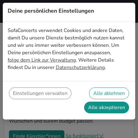
Deine persönlichen Einstellungen
Registrieren
SofaConcerts verwendet Cookies und andere Daten,
damit Du unsere Dienste bestmöglich nutzen kannst
Gospel Live-Musik für den
und wir uns immer weiter verbessern können. Um
Junggesellenabschied in
Deine persönlichen Einstellungen anzupassen,
Leverkusen
folge dem Link zur Verwaltung
. Weitere Details
findest Du in unserer
Datenschutzerklärung
.
Gospel Singer-Songwriter*innen und Bands sind die
perfekte Idee für einen außergewöhnlichen
Junggesellenabschied in Leverkusen. Mit Live-Musik
wird euer JGA zu einem unvergesslichen Highlight -
Einstellungen verwalten
Alle ablehnen
die Idee für besondere Feierlichkeiten vor der
Hochzeit! Auf SofaConcerts findet ihr Gospel
Alle akzeptieren
Musiker*innen in Leverkusen, die genau zu euren
Wünschen und eurem Budget passen.
So funktioniert's!
Finde Künstler*innen