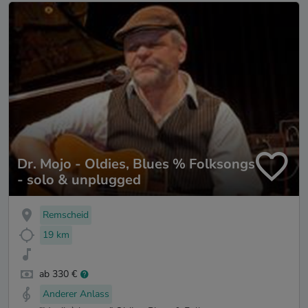
Dr. Mojo - Oldies, Blues % Folksongs
- solo & unplugged
Remscheid
19 km
ab 330 €
Anderer Anlass