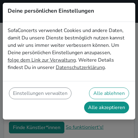
Deine persönlichen Einstellungen
Registrieren
SofaConcerts verwendet Cookies und andere Daten,
damit Du unsere Dienste bestmöglich nutzen kannst
Jazz Live-Musik für den 30.
und wir uns immer weiter verbessern können. Um
Geburtstag in Neuss
Deine persönlichen Einstellungen anzupassen,
folge dem Link zur Verwaltung
. Weitere Details
Schon wieder ist ein Jahrzehnt vergangen und Dein
findest Du in unserer
Datenschutzerklärung
.
nächster runder Geburtstag steht an? Ein Konzert ist
der ideale Weg, Deinen 30. Geburtstag in Neuss auf
eine ganz besondere Art und Weise zu feiern. Ob
kleine Gartenparty oder Feier mit der ganzen
Einstellungen verwalten
Alle ablehnen
Nachbarschaft: Auf SofaConcerts findest Du tolle Jazz
Live-Acts, die perfekt zu Deiner 30. Geburtstagsfeier
Alle akzeptieren
in Neuss passen.
So funktioniert's!
Finde Künstler*innen