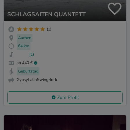
SCHLAGSAITEN QUANTETT
(1)
Aachen
64 km
(1)
ab 440 €
Geburtstag
GypsyLatinSwingRock
Zum Profil