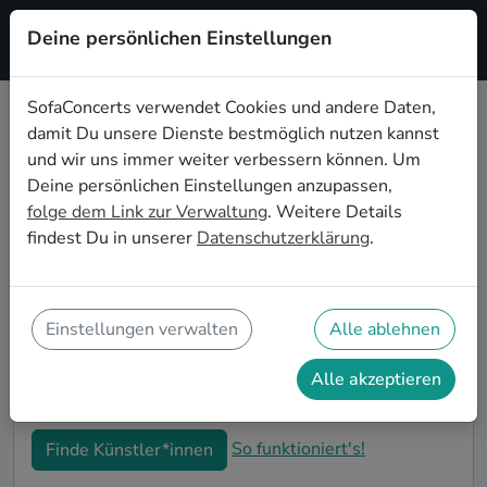
Deine persönlichen Einstellungen
Registrieren
SofaConcerts verwendet Cookies und andere Daten,
damit Du unsere Dienste bestmöglich nutzen kannst
Jazz Live-Musik für den 30.
und wir uns immer weiter verbessern können. Um
Geburtstag in Ulm
Deine persönlichen Einstellungen anzupassen,
folge dem Link zur Verwaltung
. Weitere Details
Schon wieder ist ein Jahrzehnt vergangen und Dein
findest Du in unserer
Datenschutzerklärung
.
nächster runder Geburtstag steht an? Ein Konzert ist
der ideale Weg, Deinen 30. Geburtstag in Ulm auf
eine ganz besondere Art und Weise zu feiern. Ob
kleine Gartenparty oder Feier mit der ganzen
Einstellungen verwalten
Alle ablehnen
Nachbarschaft: Auf SofaConcerts findest Du tolle Jazz
Live-Acts, die perfekt zu Deiner 30. Geburtstagsfeier
Alle akzeptieren
in Ulm passen.
So funktioniert's!
Finde Künstler*innen