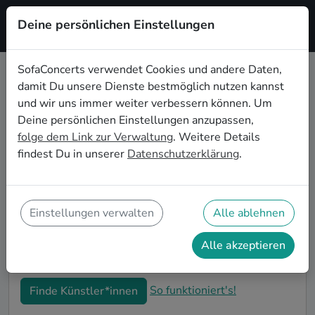
Deine persönlichen Einstellungen
Registrieren
SofaConcerts verwendet Cookies und andere Daten,
damit Du unsere Dienste bestmöglich nutzen kannst
Jazz Live-Musik für die
und wir uns immer weiter verbessern können. Um
Einweihungsparty in Ulm
Deine persönlichen Einstellungen anzupassen,
folge dem Link zur Verwaltung
. Weitere Details
Du bist gerade in Deine neue Wohnung eingezogen
findest Du in unserer
Datenschutzerklärung
.
und möchtest jetzt die ersten Erinnerungen formen?
Mit Jazz Live-Musiker*innen auf Deiner
Einweihungsparty in Ulm kannst Du Dir sicher sein,
dass Deine Wohnung im richtigen Glanz erstrahlt. Auf
Einstellungen verwalten
Alle ablehnen
SofaConcerts findest Du professionelle und
authentische Live-Acts, die perfekt auf Deine
Alle akzeptieren
Einweihungsparty in Ulm passen.
So funktioniert's!
Finde Künstler*innen