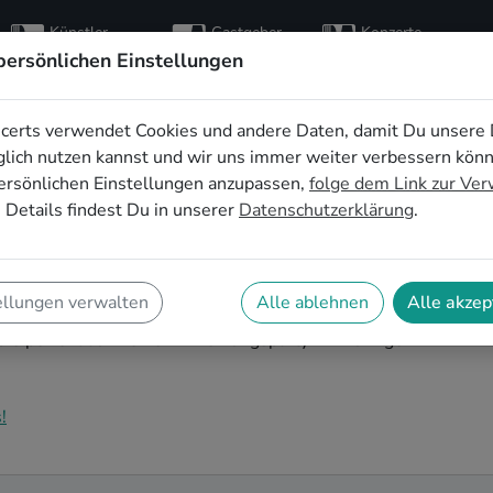
Künstler
Gastgeber
Konzerte
entdecken
finden
besuchen
persönlichen Einstellungen
certs verwendet Cookies und andere Daten, damit Du unsere 
ie Einweihungsparty
lich nutzen kannst und wir uns immer weiter verbessern kön
ersönlichen Einstellungen anzupassen,
folge dem Link zur Ve
 Details findest Du in unserer
Datenschutzerklärung
.
ezogen und möchtest jetzt die ersten Erinnerungen
Einweihungsparty in Thüringen kannst Du Dir sicher
ellungen verwalten
Alle ablehnen
Alle akzep
z erstrahlt. Auf SofaConcerts findest Du
 die perfekt auf Deine Einweihungsparty in Thüringen
!