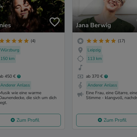
nies
Jana Berwig
(4)
(17)
Würzburg
Leipzig
150 km
113 km
ab 450 €
ab 370 €
Anderer Anlass
Anderer Anlass
Musik wie eine warme
Eine Frau, eine Gitarre, ein
Daunendecke, die sich um dich
Stimme - klangvoll, nachdrü
legt.
Zum Profil
Zum Profil