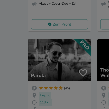
Akustik-Cover-Duo + DJ
Zum Profil
Tho
Parula
Wol
(45)
Leipzig
113 km