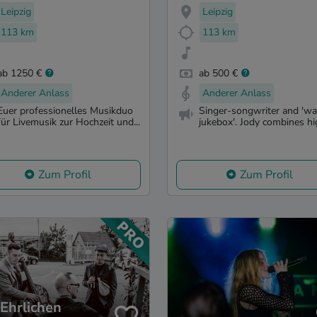
Leipzig
Leipzig
113 km
113 km
ab 1250 €
ab 500 €
Anderer Anlass
Anderer Anlass
Euer professionelles Musikduo
Singer-songwriter and 'wa
für Livemusik zur Hochzeit und...
jukebox'. Jody combines hig
Zum Profil
Zum Profil
 Ehrlichen