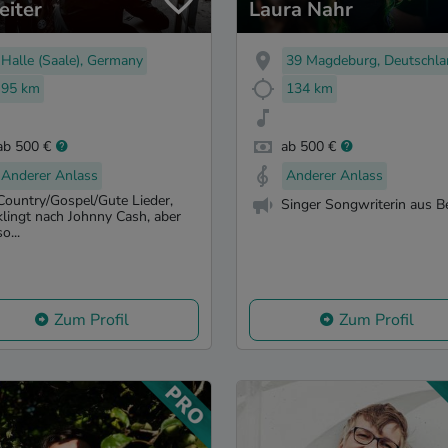
eiter
Laura Nahr
Halle (Saale), Germany
39 Magdeburg, Deutschla
95 km
134 km
ab 500 €
ab 500 €
Anderer Anlass
Anderer Anlass
Country/Gospel/Gute Lieder,
Singer Songwriterin aus Be
klingt nach Johnny Cash, aber
so...
Zum Profil
Zum Profil