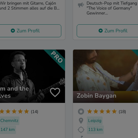
Wir bringen mit Gitarre, Cajón
Deutsch-Pop mit Tiefgang
und 2 Stimmen alles auf die B...
"The Voice of Germany"
Gewinner...
Zum Profil
Zum Profil
m and the
ves
Zobin Baygan
(14)
(18)
Chemnitz
Leipzig
147 km
113 km