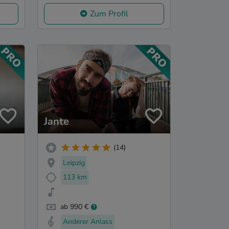
Zum Profil
Jante
(14)
Leipzig
113 km
ab 990 €
Anderer Anlass