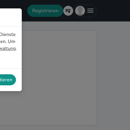
Registrieren
Dienste
nen. Um
rwaltung
.
tieren