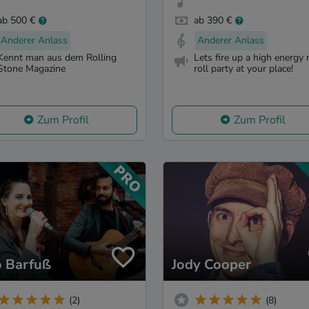
ab 500 €
ab 390 €
Anderer Anlass
Anderer Anlass
Kennt man aus dem Rolling
Lets fire up a high energy 
Stone Magazine
roll party at your place!
Zum Profil
Zum Profil
 Barfuß
Jody Cooper
(2)
(8)