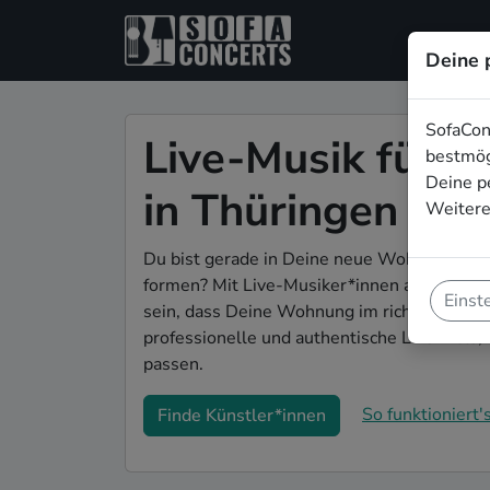
Deine 
SofaCon
Live-Musik für d
bestmög
Deine p
in Thüringen
Weitere
Du bist gerade in Deine neue Wohnung eing
formen? Mit Live-Musiker*innen auf Deiner 
Einst
sein, dass Deine Wohnung im richtigen Glan
professionelle und authentische Live-Acts,
passen.
So funktioniert's
Finde Künstler*innen