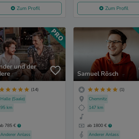
Zum Profil
Zum Profil
nder und der
ere
Samuel Rösch
(14)
(1)
Halle (Saale)
Chemnitz
95 km
147 km
ab 785 €
ab 1800 €
Anderer Anlass
Anderer Anlass