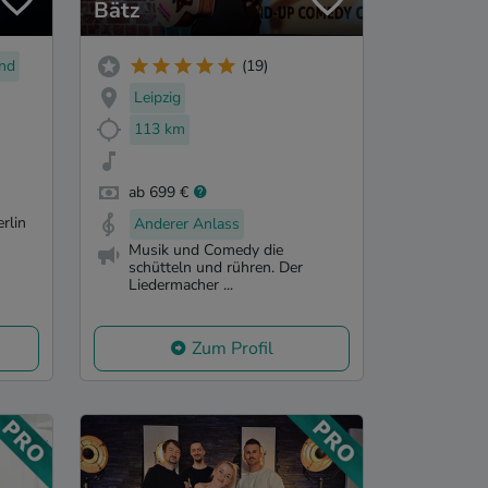
Bätz
nd
(19)
Leipzig
113 km
ab 699 €
rlin
Anderer Anlass
Musik und Comedy die
schütteln und rühren. Der
Liedermacher ...
Zum Profil