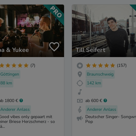
ba & Yukee
Till Seifert
(7)
(157)
Göttingen
Braunschweig
88 km
142 km
ab 1800 €
ab 600 €
Anderer Anlass
Anderer Anlass
Good vibes only gepaart mit
Deutscher Singer- Songwri
einer Briese Herzschmerz - so
Pop
ä...