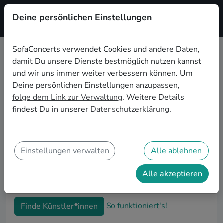
Deine persönlichen Einstellungen
Registrieren
SofaConcerts verwendet Cookies und andere Daten,
damit Du unsere Dienste bestmöglich nutzen kannst
Live-Musik für die
und wir uns immer weiter verbessern können. Um
Einweihungsparty in Mainz
Deine persönlichen Einstellungen anzupassen,
folge dem Link zur Verwaltung
. Weitere Details
Du bist gerade in Deine neue Wohnung eingezogen
findest Du in unserer
Datenschutzerklärung
.
und möchtest jetzt die ersten Erinnerungen formen?
Mit Live-Musiker*innen auf Deiner Einweihungsparty
in Mainz kannst Du Dir sicher sein, dass Deine
Wohnung im richtigen Glanz erstrahlt. Auf
Einstellungen verwalten
Alle ablehnen
SofaConcerts findest Du professionelle und
authentische Live-Acts, die perfekt auf Deine
Alle akzeptieren
Einweihungsparty in Mainz passen.
So funktioniert's!
Finde Künstler*innen