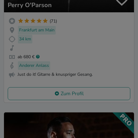
Perry O'Parson
(71)
Frankfurt am Main
34 km
ab 680 €
Anderer Anlass
Just do it! Gitarre & knuspriger Gesang.
Zum Profil