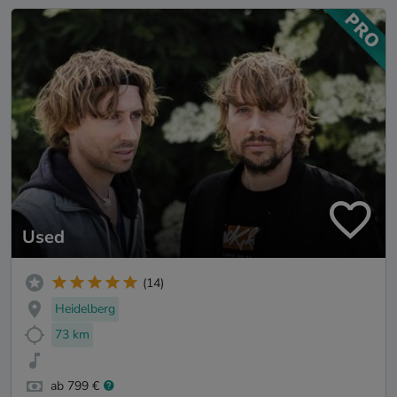
Used
(14)
Heidelberg
73 km
ab 799 €