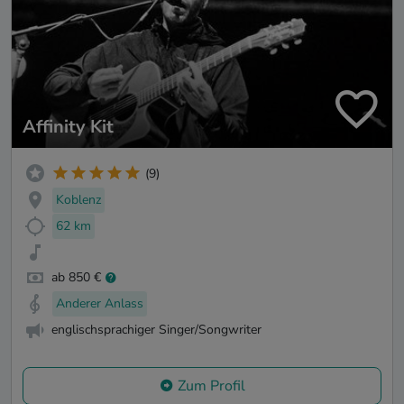
Affinity Kit
(9)
Koblenz
62 km
ab 850 €
Anderer Anlass
englischsprachiger Singer/Songwriter
Zum Profil