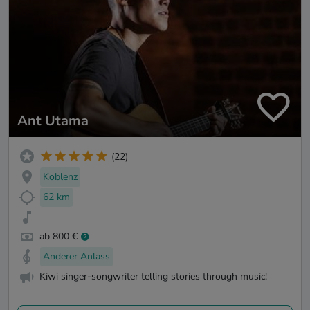
Ant Utama
(22)
Koblenz
62 km
ab 800 €
Anderer Anlass
Kiwi singer-songwriter telling stories through music!