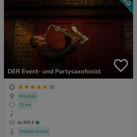
DER Event- und Partysaxofonist
(2)
München
73 km
ab 800 €
Anderer Anlass