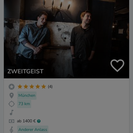
ZWEITGEIST
(4)
München
73 km
ab 1400 €
Anderer Anlass