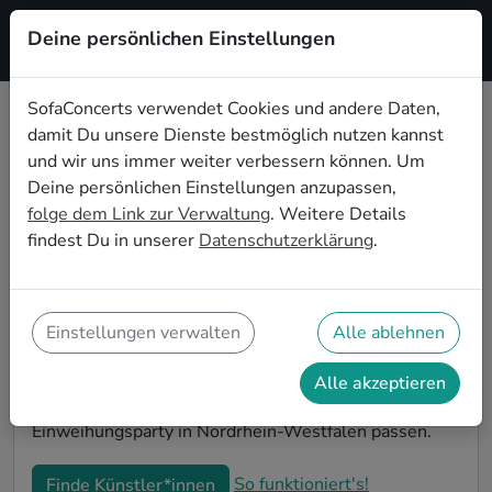
Deine persönlichen Einstellungen
Registrieren
SofaConcerts verwendet Cookies und andere Daten,
damit Du unsere Dienste bestmöglich nutzen kannst
Live-Musik für die
und wir uns immer weiter verbessern können. Um
Einweihungsparty in Nordrhein-
Deine persönlichen Einstellungen anzupassen,
Westfalen
folge dem Link zur Verwaltung
. Weitere Details
findest Du in unserer
Datenschutzerklärung
.
Du bist gerade in Deine neue Wohnung eingezogen
und möchtest jetzt die ersten Erinnerungen formen?
Mit Live-Musiker*innen auf Deiner Einweihungsparty
in Nordrhein-Westfalen kannst Du Dir sicher sein,
Einstellungen verwalten
Alle ablehnen
dass Deine Wohnung im richtigen Glanz erstrahlt. Auf
SofaConcerts findest Du professionelle und
Alle akzeptieren
authentische Live-Acts, die perfekt auf Deine
Einweihungsparty in Nordrhein-Westfalen passen.
So funktioniert's!
Finde Künstler*innen