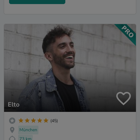
Elto
(45)
München
73 km