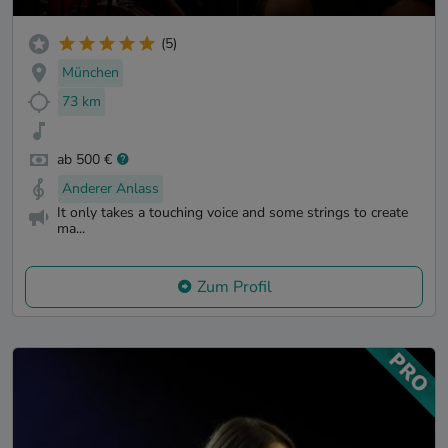
(5)
München
73 km
ab 500 €
Anderer Anlass
It only takes a touching voice and some strings to create
ma...
Zum Profil