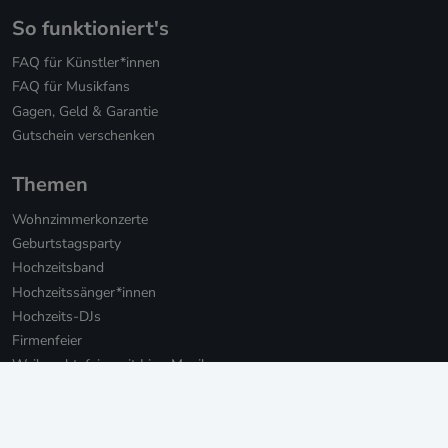
So funktioniert's
FAQ für Künstler*innen
FAQ für Musikfans
Gagen, Geld & Garantie
Gutschein verschenken
Themen
Wohnzimmerkonzerte
Geburtstagsparty
Hochzeitsband
Hochzeitssänger*innen
Hochzeits-DJs
Firmenfeier
Weihnachtsfeier mit Live-Musik
Online Weihnachtsfeier
Musikbotschaft für Firmen
Persönliche Musikbotschaften