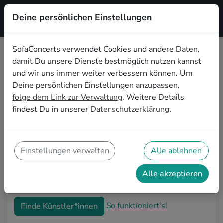
Deine persönlichen Einstellungen
Registrieren
SofaConcerts verwendet Cookies und andere Daten,
damit Du unsere Dienste bestmöglich nutzen kannst
Live-Musik für die
und wir uns immer weiter verbessern können. Um
Einweihungsparty in Chicago
Deine persönlichen Einstellungen anzupassen,
folge dem Link zur Verwaltung
. Weitere Details
Du bist gerade in Deine neue Wohnung eingezogen
findest Du in unserer
Datenschutzerklärung
.
und möchtest jetzt die ersten Erinnerungen formen?
Mit Live-Musiker*innen auf Deiner Einweihungsparty
in Chicago kannst Du Dir sicher sein, dass Deine
Wohnung im richtigen Glanz erstrahlt. Auf
Einstellungen verwalten
Alle ablehnen
SofaConcerts findest Du professionelle und
authentische Live-Acts, die perfekt auf Deine
Alle akzeptieren
Einweihungsparty in Chicago passen.
So funktioniert's!
Finde Künstler*innen