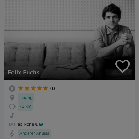
Felix Fuchs
(1)
Leipzig
72 km
ab None €
Anderer Anlass