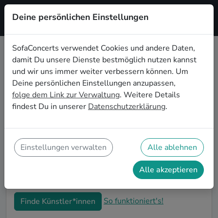
Deine persönlichen Einstellungen
Registrieren
SofaConcerts verwendet Cookies und andere Daten,
damit Du unsere Dienste bestmöglich nutzen kannst
Jazz Live-Musik für die
und wir uns immer weiter verbessern können. Um
Einweihungsparty in Jena
Deine persönlichen Einstellungen anzupassen,
folge dem Link zur Verwaltung
. Weitere Details
Du bist gerade in Deine neue Wohnung eingezogen
findest Du in unserer
Datenschutzerklärung
.
und möchtest jetzt die ersten Erinnerungen formen?
Mit Jazz Live-Musiker*innen auf Deiner
Einweihungsparty in Jena kannst Du Dir sicher sein,
dass Deine Wohnung im richtigen Glanz erstrahlt. Auf
Einstellungen verwalten
Alle ablehnen
SofaConcerts findest Du professionelle und
authentische Live-Acts, die perfekt auf Deine
Alle akzeptieren
Einweihungsparty in Jena passen.
So funktioniert's!
Finde Künstler*innen