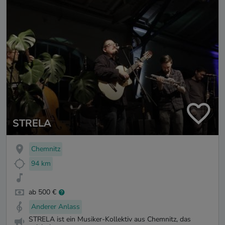
STRELA
Chemnitz
94 km
ab 500 €
Anderer Anlass
STRELA ist ein Musiker-Kollektiv aus Chemnitz, das