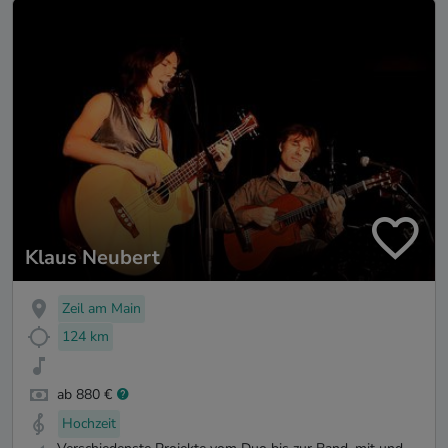
Klaus Neubert
Zeil am Main
124 km
ab 880 €
Hochzeit