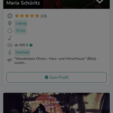
Maria Schüritz
(13)
Leipzig
72 km
ab 500 €
Hochzeit
"Wunderbare Ohren-, Herz- und Hirnerfreuer" (Blitz) -
soulin...
Zum Profil