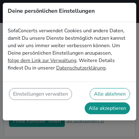
Deine persönlichen Einstellungen
Registrieren
SofaConcerts verwendet Cookies und andere Daten,
damit Du unsere Dienste bestmöglich nutzen kannst
Jazz Hochzeitsbands buchen in
und wir uns immer weiter verbessern können. Um
Jena
Deine persönlichen Einstellungen anzupassen,
folge dem Link zur Verwaltung
. Weitere Details
Du bist auf der Suche nach einer Jazz Hochzeitsband in
findest Du in unserer
Datenschutzerklärung
.
Jena für Deinen großen Tag? Dann bist du hier genau
richtig! Auf SofaConcerts findest Du eine Vielzahl an
professionellen Jazz Hochzeitsbands in Jena, die euer
Fest zu einem echten Highlight werden lassen. Buche
Einstellungen verwalten
Alle ablehnen
jetzt genau die richtige Live-Musik für eure
Feierlichkeiten!
Alle akzeptieren
So funktioniert's!
Finde Künstler*innen