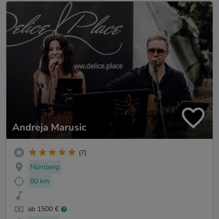
Andreja Marusic
(7)
Nürnberg
80 km
ab 1500 €