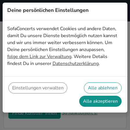
Deine persönlichen Einstellungen
Registrieren
SofaConcerts verwendet Cookies und andere Daten,
damit Du unsere Dienste bestmöglich nutzen kannst
Jazz Hochzeitsbands buchen in
und wir uns immer weiter verbessern können. Um
Heidelberg
Deine persönlichen Einstellungen anzupassen,
folge dem Link zur Verwaltung
. Weitere Details
Du bist auf der Suche nach einer Jazz Hochzeitsband in
findest Du in unserer
Datenschutzerklärung
.
Heidelberg für Deinen großen Tag? Dann bist du hier
genau richtig! Auf SofaConcerts findest Du eine
Vielzahl an professionellen Jazz Hochzeitsbands in
Heidelberg, die euer Fest zu einem echten Highlight
Einstellungen verwalten
Alle ablehnen
werden lassen. Buche jetzt genau die richtige Live-
Musik für eure Feierlichkeiten!
Alle akzeptieren
So funktioniert's!
Finde Künstler*innen