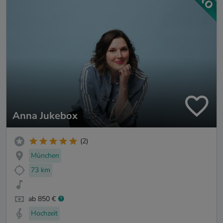
Anna Jukebox
(2)
München
73 km
ab 850 €
Hochzeit