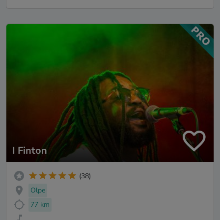
I Finton
(38)
Olpe
77 km