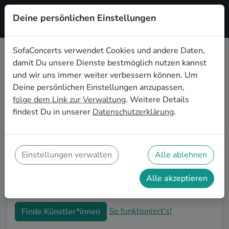
Deine persönlichen Einstellungen
Registrieren
SofaConcerts verwendet Cookies und andere Daten,
damit Du unsere Dienste bestmöglich nutzen kannst
Reggae Live-Musik für den 30.
und wir uns immer weiter verbessern können. Um
Geburtstag in Koblenz
Deine persönlichen Einstellungen anzupassen,
folge dem Link zur Verwaltung
. Weitere Details
Schon wieder ist ein Jahrzehnt vergangen und Dein
findest Du in unserer
Datenschutzerklärung
.
nächster runder Geburtstag steht an? Ein Konzert ist
der ideale Weg, Deinen 30. Geburtstag in Koblenz auf
eine ganz besondere Art und Weise zu feiern. Ob
kleine Gartenparty oder Feier mit der ganzen
Einstellungen verwalten
Alle ablehnen
Nachbarschaft: Auf SofaConcerts findest Du tolle
Reggae Live-Acts, die perfekt zu Deiner 30.
Alle akzeptieren
Geburtstagsfeier in Koblenz passen.
So funktioniert's!
Finde Künstler*innen