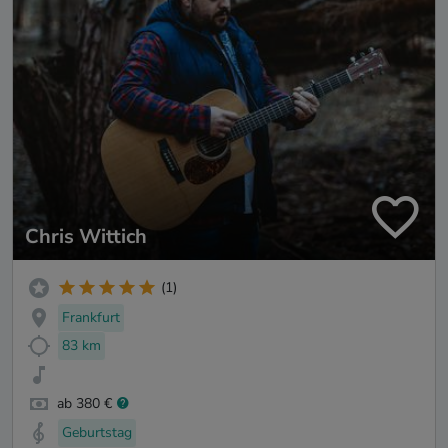
Chris Wittich
(1)
Frankfurt
83 km
ab 380 €
Geburtstag