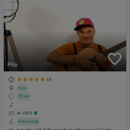
Pilo
(3)
Köln
78 km
ab 100 €
Geburtstag
Acoustic Latin & Reggae Music with percussiv Guitar