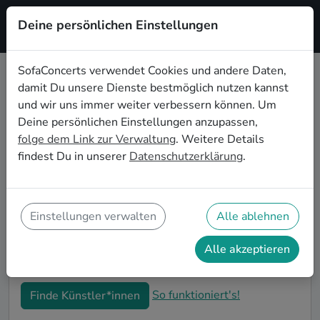
Deine persönlichen Einstellungen
Registrieren
SofaConcerts verwendet Cookies und andere Daten,
damit Du unsere Dienste bestmöglich nutzen kannst
Reggae Live-Musik für den 30.
und wir uns immer weiter verbessern können. Um
Geburtstag in New York
Deine persönlichen Einstellungen anzupassen,
folge dem Link zur Verwaltung
. Weitere Details
Schon wieder ist ein Jahrzehnt vergangen und Dein
findest Du in unserer
Datenschutzerklärung
.
nächster runder Geburtstag steht an? Ein Konzert ist
der ideale Weg, Deinen 30. Geburtstag in New York
auf eine ganz besondere Art und Weise zu feiern. Ob
kleine Gartenparty oder Feier mit der ganzen
Einstellungen verwalten
Alle ablehnen
Nachbarschaft: Auf SofaConcerts findest Du tolle
Reggae Live-Acts, die perfekt zu Deiner 30.
Alle akzeptieren
Geburtstagsfeier in New York passen.
So funktioniert's!
Finde Künstler*innen