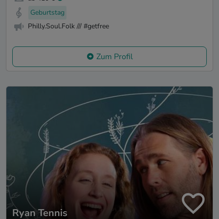
Geburtstag
Philly.Soul.Folk /// #getfree
Zum Profil
Ryan Tennis