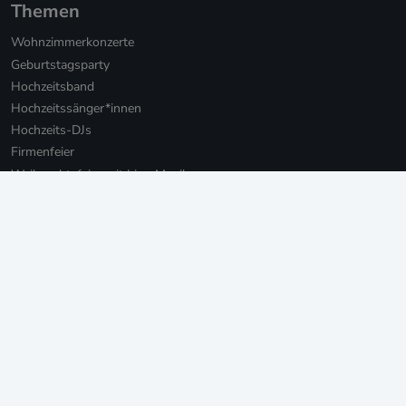
Themen
Wohnzimmerkonzerte
Geburtstagsparty
Hochzeitsband
Hochzeitssänger*innen
Hochzeits-DJs
Firmenfeier
Weihnachtsfeier mit Live-Musik
Online Weihnachtsfeier
Musikbotschaft für Firmen
Persönliche Musikbotschaften
Livestream Konzerte für Firmen
Private Livestream Konzerte
Online Geburtstag
Junggesellinnenabschied
Einweihungsfeier
Walking Act