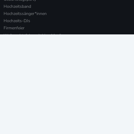
Hochzeitsband
Hochzeitssänger*innen
Hochzeits-DJs
Firmenfeier
Weihnachtsfeier mit Live-Musik
Online Weihnachtsfeier
Musikbotschaft für Firmen
Persönliche Musikbotschaften
Livestream Konzerte für Firmen
Private Livestream Konzerte
Online Geburtstag
Junggesellinnenabschied
Einweihungsfeier
Walking Act
Weitere Leistungen
For Brands: Events und Marketing
Songgeflüster