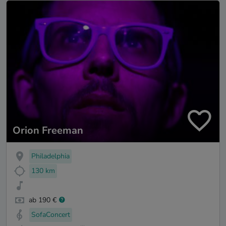
Orion Freeman
Philadelphia
130 km
ab 190 €
SofaConcert