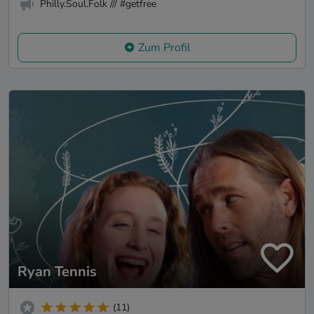
Philly.Soul.Folk /// #getfree
Zum Profil
Ryan Tennis
(11)