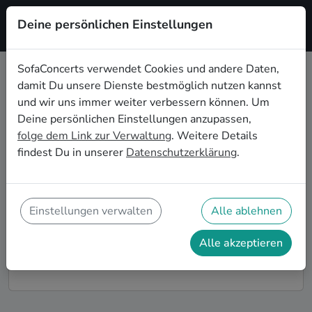
Deine persönlichen Einstellungen
Registrieren
SofaConcerts verwendet Cookies und andere Daten,
damit Du unsere Dienste bestmöglich nutzen kannst
Dein Reggae Wohnzimmerkonzert
und wir uns immer weiter verbessern können. Um
in New York
Deine persönlichen Einstellungen anzupassen,
folge dem Link zur Verwaltung
. Weitere Details
Buche Reggae Bands und Musiker*innen für Dein
findest Du in unserer
Datenschutzerklärung
.
Wohnzimmerkonzert in New York! Unsere Live-Acts
verwandeln Dein Zuhause zu Deiner ganz privaten
Bühne. Auf SofaConcerts findest Du professionelle
Reggae Live-Acts, die genau zu Deinen Vorstellungen
Einstellungen verwalten
Alle ablehnen
und Deinem Wohnzimmerkonzert passen.
Alle akzeptieren
So funktioniert's!
Finde Künstler*innen