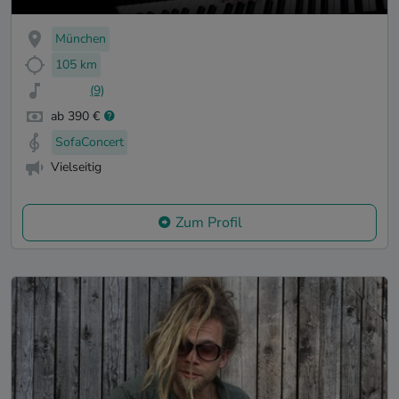
München
105 km
(9)
ab 390 €
SofaConcert
Vielseitig
Zum Profil