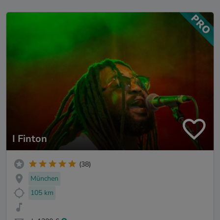
I Finton
(38)
München
105 km