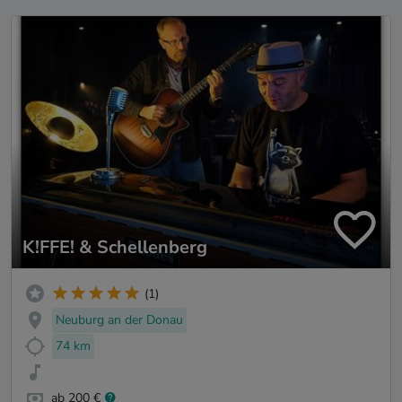
K!FFE! & Schellenberg
(1)
Neuburg an der Donau
74 km
ab 200 €