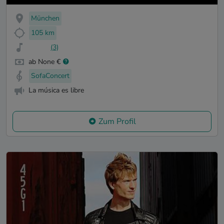
München
105 km
(3)
ab None €
SofaConcert
La música es libre
Zum Profil