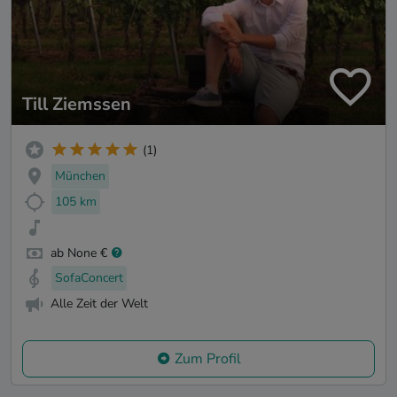
Till Ziemssen
(1)
München
105 km
ab None €
SofaConcert
Alle Zeit der Welt
Zum Profil