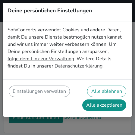
Deine persönlichen Einstellungen
Registrieren
SofaConcerts verwendet Cookies und andere Daten,
damit Du unsere Dienste bestmöglich nutzen kannst
Dein Reggae Wohnzimmerkonzert
und wir uns immer weiter verbessern können. Um
in Regensburg
Deine persönlichen Einstellungen anzupassen,
folge dem Link zur Verwaltung
. Weitere Details
Buche Reggae Bands und Musiker*innen für Dein
findest Du in unserer
Datenschutzerklärung
.
Wohnzimmerkonzert in Regensburg! Unsere Live-
Acts verwandeln Dein Zuhause zu Deiner ganz
privaten Bühne. Auf SofaConcerts findest Du
professionelle Reggae Live-Acts, die genau zu
Einstellungen verwalten
Alle ablehnen
Deinen Vorstellungen und Deinem
Wohnzimmerkonzert passen.
Alle akzeptieren
So funktioniert's!
Finde Künstler*innen