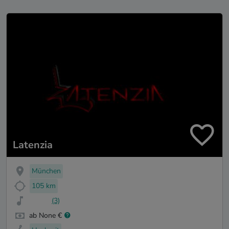
Latenzia
München
105 km
(3)
ab None €