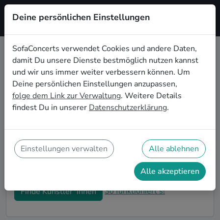
Deine persönlichen Einstellungen
Registrieren
SofaConcerts verwendet Cookies und andere Daten,
damit Du unsere Dienste bestmöglich nutzen kannst
Reggae Live-Musik für den
und wir uns immer weiter verbessern können. Um
Sektempfang in Regensburg
Deine persönlichen Einstellungen anzupassen,
folge dem Link zur Verwaltung
. Weitere Details
Ihr seid auf der Suche nach musikalischer
findest Du in unserer
Datenschutzerklärung
.
Untermalung für den Sektempfang eurer Hochzeit in
Regensburg? Bei SofaConcerts findet ihr romantische
Reggae Singer-Songwriter*innen und
stimmungsvolle Bands, die eure Feierlichkeiten und
Einstellungen verwalten
Alle ablehnen
den Hochzeits-Sektempfang in Regensburg perfekt
abrunden.
Alle akzeptieren
So funktioniert's!
Finde Künstler*innen