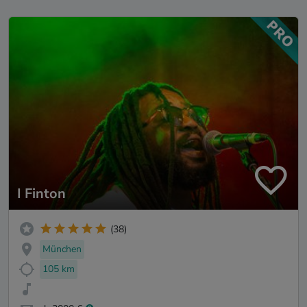
I Finton
(38)
München
105 km