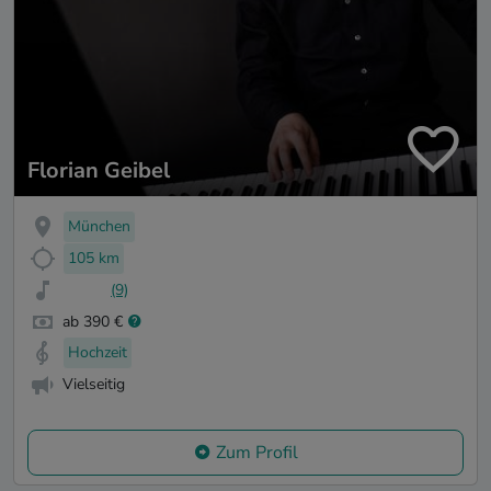
Florian Geibel
München
105 km
(9)
ab 390 €
Hochzeit
Vielseitig
Zum Profil