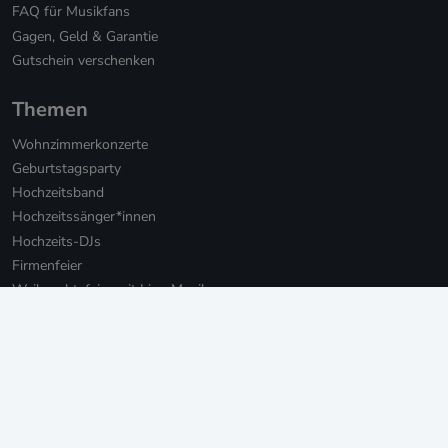
FAQ für Musikfans
Gagen, Geld & Garantie
Gutschein verschenken
Themen
Wohnzimmerkonzerte
Geburtstagsparty
Hochzeitsband
Hochzeitssänger*innen
Hochzeits-DJs
Firmenfeier
Weihnachtsfeier mit Live-Musik
Online Weihnachtsfeier
Musikbotschaft für Firmen
Persönliche Musikbotschaften
Livestream Konzerte für Firmen
Private Livestream Konzerte
Online Geburtstag