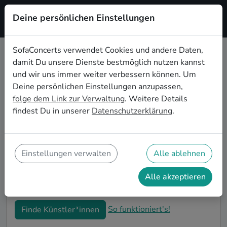
Deine persönlichen Einstellungen
Registrieren
SofaConcerts verwendet Cookies und andere Daten,
damit Du unsere Dienste bestmöglich nutzen kannst
Country Live-Musik für den 30.
und wir uns immer weiter verbessern können. Um
Geburtstag in Seattle
Deine persönlichen Einstellungen anzupassen,
folge dem Link zur Verwaltung
. Weitere Details
Schon wieder ist ein Jahrzehnt vergangen und Dein
findest Du in unserer
Datenschutzerklärung
.
nächster runder Geburtstag steht an? Ein Konzert ist
der ideale Weg, Deinen 30. Geburtstag in Seattle auf
eine ganz besondere Art und Weise zu feiern. Ob
kleine Gartenparty oder Feier mit der ganzen
Einstellungen verwalten
Alle ablehnen
Nachbarschaft: Auf SofaConcerts findest Du tolle
Country Live-Acts, die perfekt zu Deiner 30.
Alle akzeptieren
Geburtstagsfeier in Seattle passen.
So funktioniert's!
Finde Künstler*innen