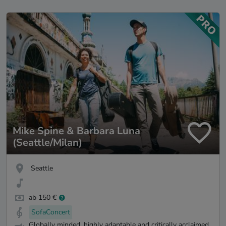
Mike Spine & Barbara Luna
(Seattle/Milan)
Seattle
ab 150 €
SofaConcert
Globally minded, highly adaptable and critically acclaimed