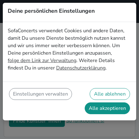
Deine persönlichen Einstellungen
Registrieren
SofaConcerts verwendet Cookies und andere Daten,
damit Du unsere Dienste bestmöglich nutzen kannst
Dein Country Wohnzimmerkonzert
und wir uns immer weiter verbessern können. Um
in Seattle
Deine persönlichen Einstellungen anzupassen,
folge dem Link zur Verwaltung
. Weitere Details
Buche Country Bands und Musiker*innen für Dein
findest Du in unserer
Datenschutzerklärung
.
Wohnzimmerkonzert in Seattle! Unsere Live-Acts
verwandeln Dein Zuhause zu Deiner ganz privaten
Bühne. Auf SofaConcerts findest Du professionelle
Country Live-Acts, die genau zu Deinen
Einstellungen verwalten
Alle ablehnen
Vorstellungen und Deinem Wohnzimmerkonzert
passen.
Alle akzeptieren
So funktioniert's!
Finde Künstler*innen