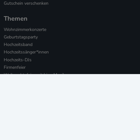
Gutschein verschenken
Themen
Wohnzimmerkonzerte
Geburtstagsparty
Hochzeitsband
Hochzeitssänger*innen
Hochzeits-DJs
Firmenfeier
Weihnachtsfeier mit Live-Musik
Online Weihnachtsfeier
Musikbotschaft für Firmen
Persönliche Musikbotschaften
Livestream Konzerte für Firmen
Private Livestream Konzerte
Online Geburtstag
Junggesellinnenabschied
Einweihungsfeier