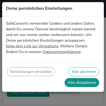
Deine persönlichen Einstellungen
Registrieren
SofaConcerts verwendet Cookies und andere Daten,
damit Du unsere Dienste bestmöglich nutzen kannst
Dein Country Wohnzimmerkonzert
und wir uns immer weiter verbessern können. Um
in Bonn
Deine persönlichen Einstellungen anzupassen,
folge dem Link zur Verwaltung
. Weitere Details
Buche Country Bands und Musiker*innen für Dein
findest Du in unserer
Datenschutzerklärung
.
Wohnzimmerkonzert in Bonn! Unsere Live-Acts
verwandeln Dein Zuhause zu Deiner ganz privaten
Bühne. Auf SofaConcerts findest Du professionelle
Country Live-Acts, die genau zu Deinen
Einstellungen verwalten
Alle ablehnen
Vorstellungen und Deinem Wohnzimmerkonzert
passen.
Alle akzeptieren
So funktioniert's!
Finde Künstler*innen