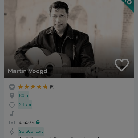
Martin Voogd
(8)
Köln
24 km
ab 600 €
SofaConcert