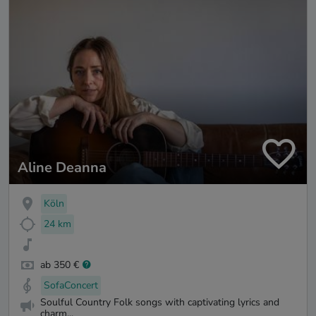
Aline Deanna
Köln
24 km
ab 350 €
SofaConcert
Soulful Country Folk songs with captivating lyrics and
charm...