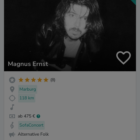
Magnus Ernst
(8)
Marburg
118 km
ab 475 €
SofaConcert
Alternative Folk