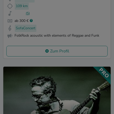
109 km
(5)
ab 300 €
SofaConcert
FolkRock acoustic with elements of Reggae and Funk
Zum Profil