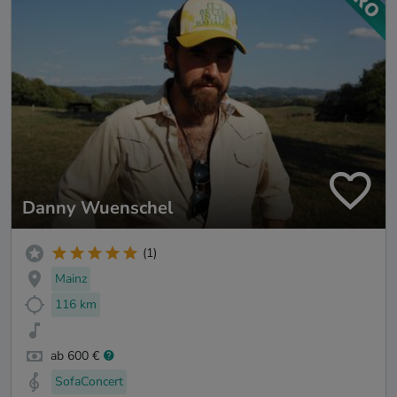
Danny Wuenschel
(1)
Mainz
116 km
ab 600 €
SofaConcert