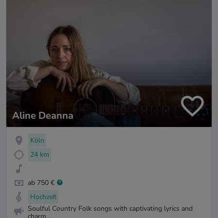
Aline Deanna
Köln
24 km
ab 750 €
Hochzeit
Soulful Country Folk songs with captivating lyrics and
charm...