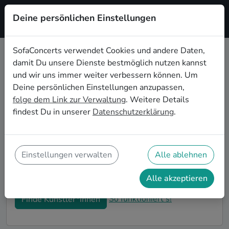
Deine persönlichen Einstellungen
Registrieren
SofaConcerts verwendet Cookies und andere Daten,
damit Du unsere Dienste bestmöglich nutzen kannst
Country Live-Musik für den
und wir uns immer weiter verbessern können. Um
Sektempfang in Bonn
Deine persönlichen Einstellungen anzupassen,
folge dem Link zur Verwaltung
. Weitere Details
Ihr seid auf der Suche nach musikalischer
findest Du in unserer
Datenschutzerklärung
.
Untermalung für den Sektempfang eurer Hochzeit in
Bonn? Bei SofaConcerts findet ihr romantische
Country Singer-Songwriter*innen und
stimmungsvolle Bands, die eure Feierlichkeiten und
Einstellungen verwalten
Alle ablehnen
den Hochzeits-Sektempfang in Bonn perfekt
abrunden.
Alle akzeptieren
So funktioniert's!
Finde Künstler*innen