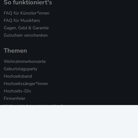
So funktioniert's
FAQ für Künstler*innen
FAQ für Musikfans
Gagen, Geld & Garantie
Gutschein verschenken
Themen
Wohnzimmerkonzerte
Geburtstagsparty
Hochzeitsband
Hochzeitssänger*innen
Hochzeits-DJs
Firmenfeier
Weihnachtsfeier mit Live-Musik
Online Weihnachtsfeier
Musikbotschaft für Firmen
Persönliche Musikbotschaften
Livestream Konzerte für Firmen