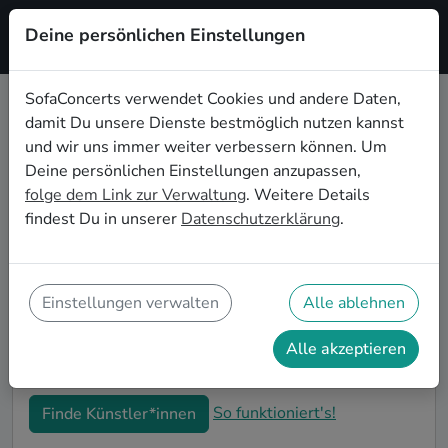
Deine persönlichen Einstellungen
Registrieren
SofaConcerts verwendet Cookies und andere Daten,
damit Du unsere Dienste bestmöglich nutzen kannst
Hiphop Live-Musik für den 40.
und wir uns immer weiter verbessern können. Um
Geburtstag in Los Angeles
Deine persönlichen Einstellungen anzupassen,
folge dem Link zur Verwaltung
. Weitere Details
Schon wieder ist ein Jahrzehnt vergangen und Dein
findest Du in unserer
Datenschutzerklärung
.
nächster runder Geburtstag steht an? Ein Konzert ist
der ideale Weg, Deinen 40. Geburtstag in Los
Angeles auf eine ganz besondere Art und Weise zu
feiern. Ob kleine Gartenparty oder Feier mit der
Einstellungen verwalten
Alle ablehnen
ganzen Nachbarschaft: Auf SofaConcerts findest Du
tolle Hiphop Live-Acts, die perfekt zu Deiner 40.
Alle akzeptieren
Geburtstagsfeier in Los Angeles passen.
So funktioniert's!
Finde Künstler*innen