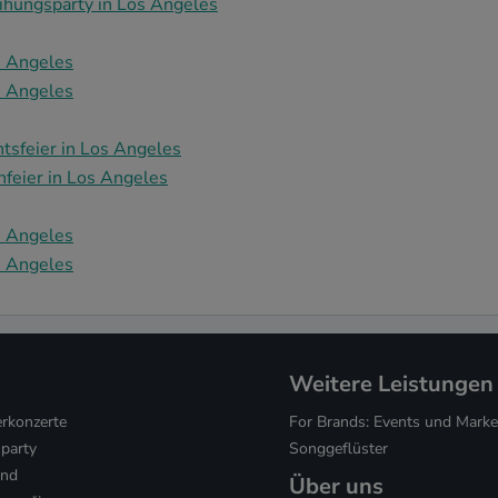
ihungsparty in Los Angeles
s Angeles
s Angeles
tsfeier in Los Angeles
nfeier in Los Angeles
s Angeles
s Angeles
Weitere Leistungen
konzerte
For Brands: Events und Marke
party
Songgeflüster
and
Über uns