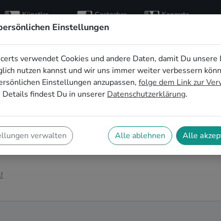
Künstler
Gastgeber
Konzerte
entdecken
finden
besuchen
persönlichen Einstellungen
certs verwendet Cookies und andere Daten, damit Du unsere 
nzimmerkonzert in
lich nutzen kannst und wir uns immer weiter verbessern kön
ersönlichen Einstellungen anzupassen,
folge dem Link zur Ve
 Details findest Du in unserer
Datenschutzerklärung
.
r Dein Wohnzimmerkonzert in Los Angeles! Unsere
er ganz privaten Bühne. Auf SofaConcerts findest Du
ellungen verwalten
Alle ablehnen
Alle akzep
u zu Deinen Vorstellungen und Deinem
!