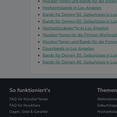
Musiker*innen und Bands für die Einwe
Hochzeitsbands in Los Angeles
Bands für Deinen 50. Geburtstag in Lo
Bands für Deinen 60. Geburtstag in Lo
Hochzeitssänger*in in Los Angeles
Musiker*innen für die Firmen-Weihnach
Musiker*innen und Bands für die Firme
Coverbands in Los Angeles
Bands für Deinen 30. Geburtstag in Lo
Bands für Deinen 40. Geburtstag in Lo
So funktioniert's
Themen
FAQ für Künstler*innen
Wohnzimmer
FAQ für Musikfans
Geburtstags
Gagen, Geld & Garantie
Hochzeitsb