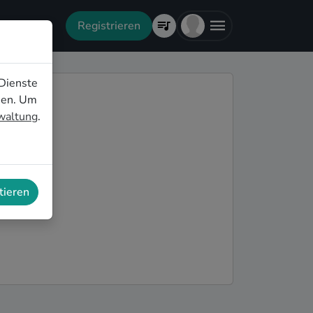
Registrieren
Dienste
nen. Um
rwaltung
.
tieren