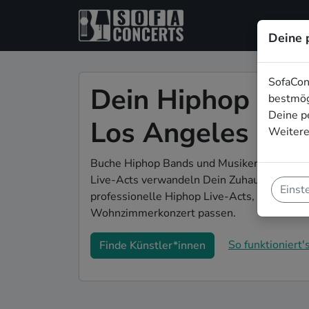
Deine 
SofaCon
Dein Hiphop Woh
bestmög
Deine p
Los Angeles
Weitere
Buche Hiphop Bands und Musiker*innen fü
Live-Acts verwandeln Dein Zuhause zu Dein
Einst
professionelle Hiphop Live-Acts, die gena
Wohnzimmerkonzert passen.
So funktioniert's
Finde Künstler*innen