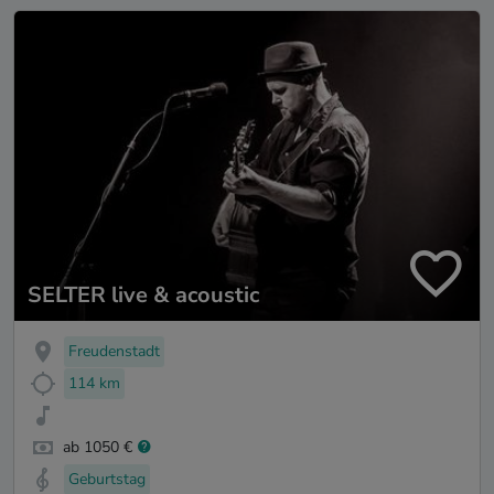
SELTER live & acoustic
Freudenstadt
114 km
ab 1050 €
Geburtstag