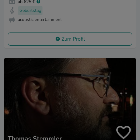
ab 625 €
Geburtstag
acoustic entertainment
Zum Profil
Thomas Stemmler