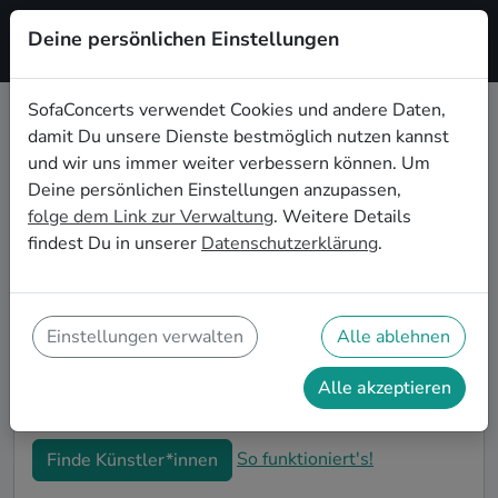
Deine persönlichen Einstellungen
Registrieren
SofaConcerts verwendet Cookies und andere Daten,
damit Du unsere Dienste bestmöglich nutzen kannst
Lounge Live-Musik für den 50.
und wir uns immer weiter verbessern können. Um
Geburtstag in Mannheim
Deine persönlichen Einstellungen anzupassen,
folge dem Link zur Verwaltung
. Weitere Details
Schon wieder ist ein Jahrzehnt vergangen und Dein
findest Du in unserer
Datenschutzerklärung
.
nächster runder Geburtstag steht an? Ein Konzert ist
der ideale Weg, Deinen 50. Geburtstag in Mannheim
auf eine ganz besondere Art und Weise zu feiern. Ob
kleine Gartenparty oder Feier mit der ganzen
Einstellungen verwalten
Alle ablehnen
Nachbarschaft: Auf SofaConcerts findest Du tolle
Lounge Live-Acts, die perfekt zu Deiner 50.
Alle akzeptieren
Geburtstagsfeier in Mannheim passen.
So funktioniert's!
Finde Künstler*innen