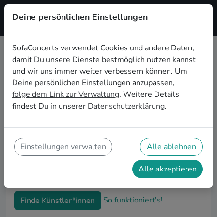
Deine persönlichen Einstellungen
Registrieren
SofaConcerts verwendet Cookies und andere Daten,
damit Du unsere Dienste bestmöglich nutzen kannst
Alternative Live-Musik für den 50.
und wir uns immer weiter verbessern können. Um
Geburtstag in Pforzheim
Deine persönlichen Einstellungen anzupassen,
folge dem Link zur Verwaltung
. Weitere Details
Schon wieder ist ein Jahrzehnt vergangen und Dein
findest Du in unserer
Datenschutzerklärung
.
nächster runder Geburtstag steht an? Ein Konzert ist
der ideale Weg, Deinen 50. Geburtstag in Pforzheim
auf eine ganz besondere Art und Weise zu feiern. Ob
kleine Gartenparty oder Feier mit der ganzen
Einstellungen verwalten
Alle ablehnen
Nachbarschaft: Auf SofaConcerts findest Du tolle
Alternative Live-Acts, die perfekt zu Deiner 50.
Alle akzeptieren
Geburtstagsfeier in Pforzheim passen.
So funktioniert's!
Finde Künstler*innen