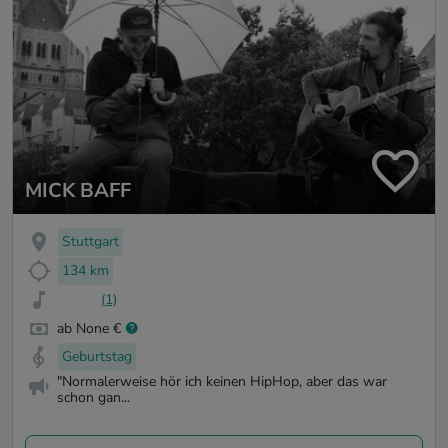
MICK BAFF
Stuttgart
134 km
(1)
ab None €
Geburtstag
"Normalerweise hör ich keinen HipHop, aber das war
schon gan...