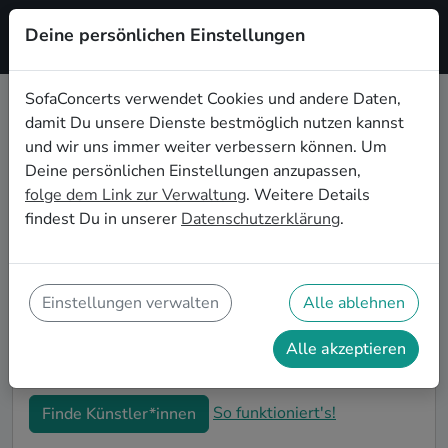
Deine persönlichen Einstellungen
Registrieren
SofaConcerts verwendet Cookies und andere Daten,
damit Du unsere Dienste bestmöglich nutzen kannst
Hiphop Live-Musik für den 50.
und wir uns immer weiter verbessern können. Um
Geburtstag in Augsburg
Deine persönlichen Einstellungen anzupassen,
folge dem Link zur Verwaltung
. Weitere Details
Schon wieder ist ein Jahrzehnt vergangen und Dein
findest Du in unserer
Datenschutzerklärung
.
nächster runder Geburtstag steht an? Ein Konzert ist
der ideale Weg, Deinen 50. Geburtstag in Augsburg
auf eine ganz besondere Art und Weise zu feiern. Ob
kleine Gartenparty oder Feier mit der ganzen
Einstellungen verwalten
Alle ablehnen
Nachbarschaft: Auf SofaConcerts findest Du tolle
Hiphop Live-Acts, die perfekt zu Deiner 50.
Alle akzeptieren
Geburtstagsfeier in Augsburg passen.
So funktioniert's!
Finde Künstler*innen