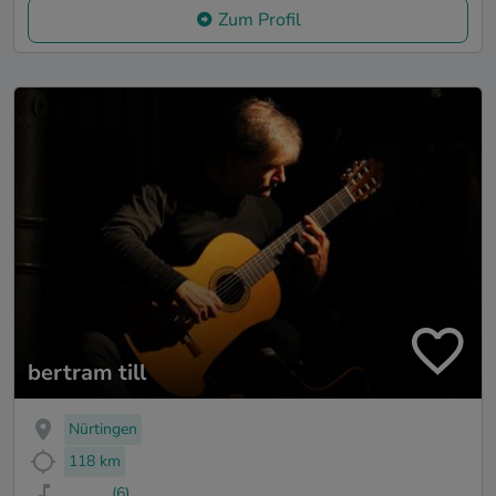
Zum Profil
bertram till
Nürtingen
118 km
(6)