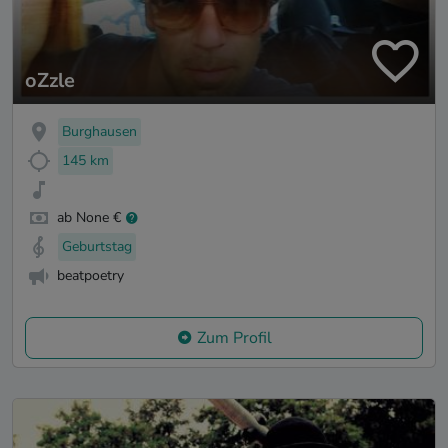
oZzle
Burghausen
145 km
ab None €
Geburtstag
beatpoetry
Zum Profil