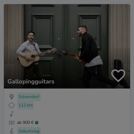
Gallopingguitars
Schorndorf
112 km
ab 900 €
Geburtstag