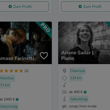
Zum Profil
Zum Profil
Ariane Sailer |
maso Farinetti
Piano
Chiemsee
(1)
124 km
München
71 km
ab 400 €
Geburtstag
ab 1000 €
songs from inside
Geburtstag