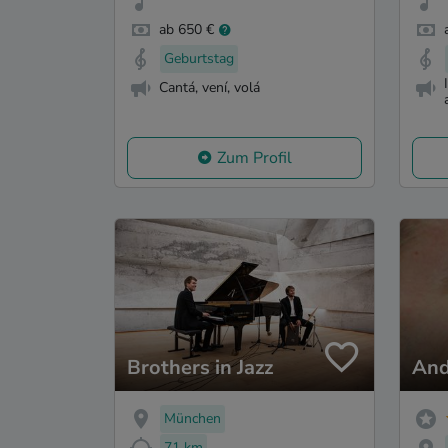
ab 650 €
Geburtstag
Cantá, vení, volá
Zum Profil
Brothers in Jazz
And
München
71 km