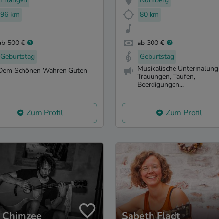
Erlangen
Nürnberg
96 km
80 km
ab 500 €
ab 300 €
Geburtstag
Geburtstag
Musikalische Untermalung 
Dem Schönen Wahren Guten
Trauungen, Taufen,
Beerdigungen...
Zum Profil
Zum Profil
 Chimzee
Sabeth Fladt