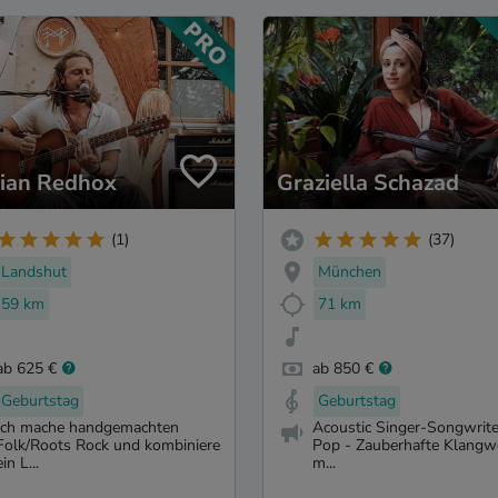
ian Redhox
Graziella Schazad
(1)
(37)
Landshut
München
59 km
71 km
ab 625 €
ab 850 €
Geburtstag
Geburtstag
Ich mache handgemachten
Acoustic Singer-Songwrite
Folk/Roots Rock und kombiniere
Pop - Zauberhafte Klangw
ein L...
m...