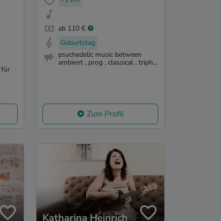
ab 110 €
Geburtstag
psychedelic music between
ambient , prog , classical , triph...
für
Zum Profil
Katharina Heinrich