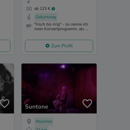
ab 123 €
Geburtstag
"Irisch bis irrig" - so nenne ich
mein Konzertprogramm, als ...
Zum Profil
Suntone
München
71 km