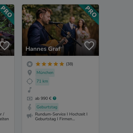
Hannes Graf
(38)
München
71 km
ab 990 €
Geburtstag
r /
Rundum-Service I Hochzeit I
elten
Geburtstag I Firmen...