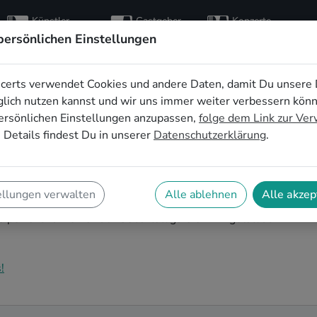
Künstler
Gastgeber
Konzerte
entdecken
finden
besuchen
persönlichen Einstellungen
certs verwendet Cookies und andere Daten, damit Du unsere 
ve-Musik für den 50.
lich nutzen kannst und wir uns immer weiter verbessern kön
ersönlichen Einstellungen anzupassen,
folge dem Link zur Ve
golstadt
 Details findest Du in unserer
Datenschutzerklärung
.
nd Dein nächster runder Geburtstag steht an? Ein
rtstag in Ingolstadt auf eine ganz besondere Art und
ellungen verwalten
Alle ablehnen
Alle akzep
r Feier mit der ganzen Nachbarschaft: Auf SofaConcerts
e perfekt zu Deiner 50. Geburtstagsfeier in Ingolstadt
!