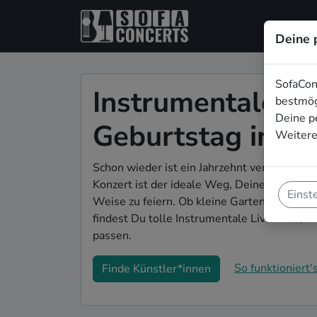
Deine 
SofaCon
Instrumentale Li
bestmög
Deine p
Geburtstag in In
Weitere
Schon wieder ist ein Jahrzehnt vergangen u
Konzert ist der ideale Weg, Deinen 50. Gebu
Einst
Weise zu feiern. Ob kleine Gartenparty ode
findest Du tolle Instrumentale Live-Acts, di
passen.
So funktioniert's
Finde Künstler*innen