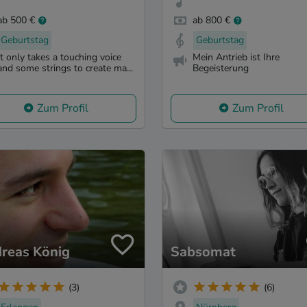
ab 500 €
ab 800 €
Geburtstag
Geburtstag
It only takes a touching voice
Mein Antrieb ist Ihre
and some strings to create ma...
Begeisterung
Zum Profil
Zum Profil
reas König
Sabsomat
(3)
(6)