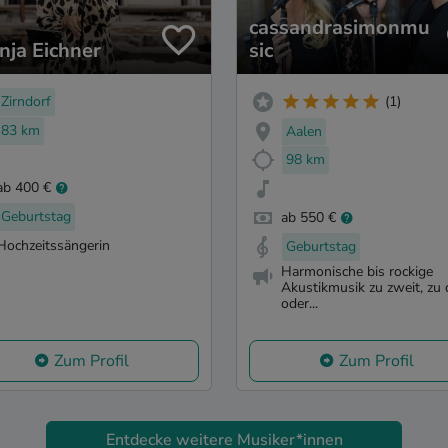
cassandrasimonmu
nja Eichner
sic
Zirndorf
(1)
83 km
Aalen
98 km
ab 400 €
Geburtstag
ab 550 €
Hochzeitssängerin
Geburtstag
Harmonische bis rockige
Akustikmusik zu zweit, zu d
oder...
Zum Profil
Zum Profil
Entdecke weitere Musiker*innen