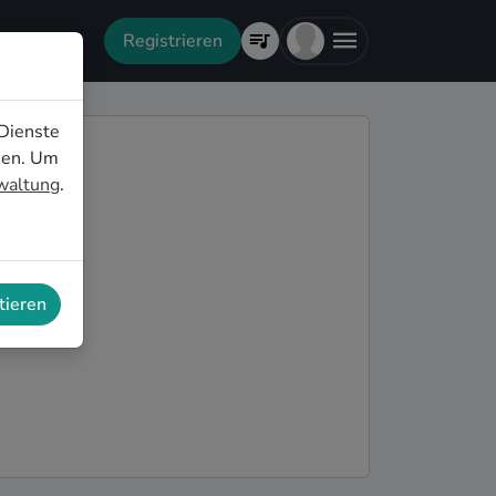
Registrieren
Dienste
nen. Um
rwaltung
.
tieren