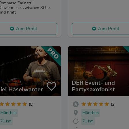
Tommaso Farinetti |
Klaviermusik zwischen Stille
und Kraft
Zum Profil
Zum Profil
DER Event- und
iel Haselwanter
Partysaxofonist
(5)
(2)
München
München
71 km
71 km