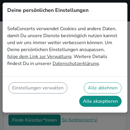
Deine persönlichen Einstellungen
Registrieren
SofaConcerts verwendet Cookies und andere Daten,
damit Du unsere Dienste bestmöglich nutzen kannst
Pop Live-Musik für den 50.
und wir uns immer weiter verbessern können. Um
Geburtstag in München
Deine persönlichen Einstellungen anzupassen,
folge dem Link zur Verwaltung
. Weitere Details
Schon wieder ist ein Jahrzehnt vergangen und Dein
findest Du in unserer
Datenschutzerklärung
.
nächster runder Geburtstag steht an? Ein Konzert ist
der ideale Weg, Deinen 50. Geburtstag in München
auf eine ganz besondere Art und Weise zu feiern. Ob
kleine Gartenparty oder Feier mit der ganzen
Einstellungen verwalten
Alle ablehnen
Nachbarschaft: Auf SofaConcerts findest Du tolle Pop
Live-Acts, die perfekt zu Deiner 50. Geburtstagsfeier
Alle akzeptieren
in München passen.
So funktioniert's!
Finde Künstler*innen